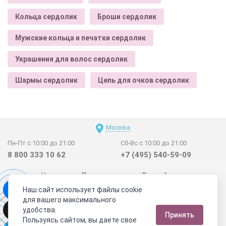
Кольца сердолик
Броши сердолик
Мужские кольца и печатки сердолик
Украшения для волос сердолик
Шармы сердолик
Цепь для очков сердолик
Москва
Пн-Пт с 10:00 до 21:00
Сб-Вс с 10:00 до 21:00
8 800 333 10 62
+7 (495) 540-59-09
Новинки
Поставщикам
Личный счет
Наш сайт использует файлы cookie
Договор-оферта
О нас
Наши магазины
для вашего максимального
Отзывы покупателей
Сертификаты
Статьи
удобства.
Принять
Обратная связь
Видео о камнях
СОУТ
Телеграм
Пользуясь сайтом, вы даете свое