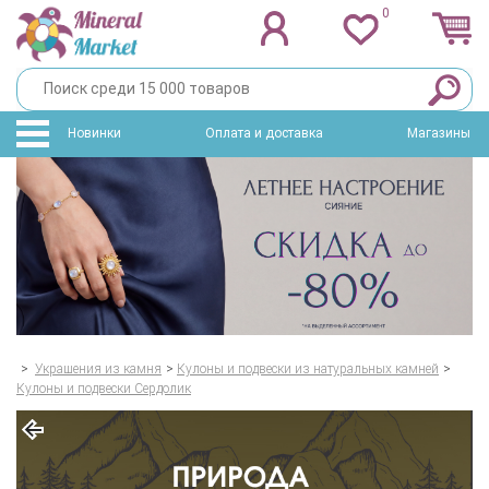
0
Новинки
Оплата и доставка
Магазины
>
Украшения из камня
>
Кулоны и подвески из натуральных камней
>
Кулоны и подвески Сердолик