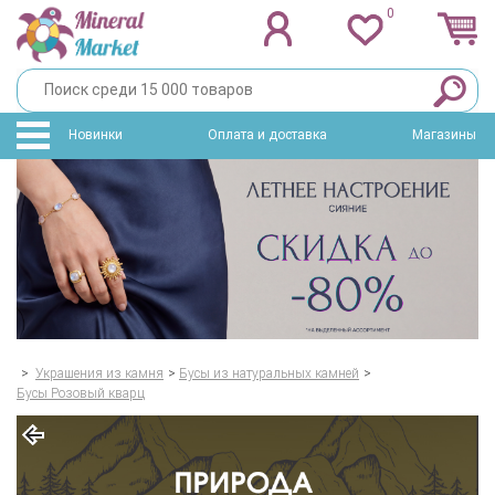
0
Новинки
Оплата и доставка
Магазины
>
Украшения из камня
>
Бусы из натуральных камней
>
Бусы Розовый кварц