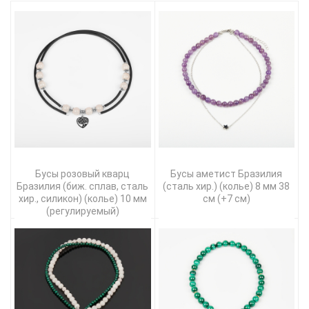
Бусы розовый кварц
Бусы аметист Бразилия
Бразилия (биж. сплав, сталь
(сталь хир.) (колье) 8 мм 38
хир., силикон) (колье) 10 мм
см (+7 см)
(регулируемый)