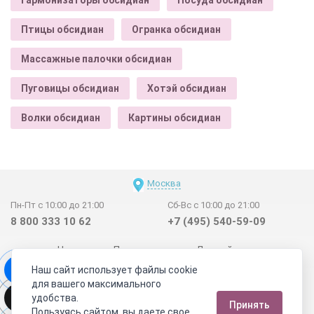
Птицы обсидиан
Огранка обсидиан
Массажные палочки обсидиан
Пуговицы обсидиан
Хотэй обсидиан
Волки обсидиан
Картины обсидиан
Москва
Пн-Пт с 10:00 до 21:00
Сб-Вс с 10:00 до 21:00
8 800 333 10 62
+7 (495) 540-59-09
Новинки
Поставщикам
Личный счет
Наш сайт использует файлы cookie
Договор-оферта
О нас
Наши магазины
для вашего максимального
Отзывы покупателей
Сертификаты
Статьи
удобства.
Принять
Обратная связь
Видео о камнях
СОУТ
Телеграм
Пользуясь сайтом, вы даете свое