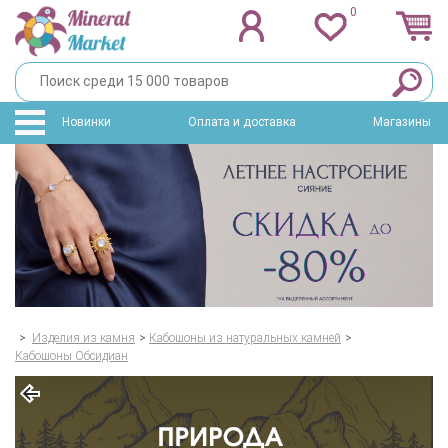
0
Новинки
Оплата и доставка
Магазины
>
Изделия из камня
>
Кабошоны из натуральных камней
>
Кабошоны Обсидиан