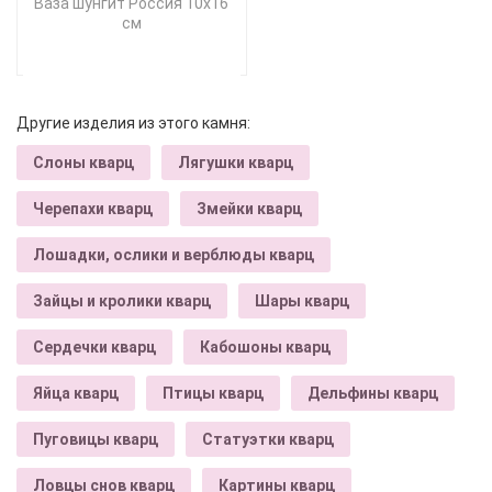
Ваза шунгит Россия 10х16
см
Другие изделия из этого камня:
Слоны кварц
Лягушки кварц
Черепахи кварц
Змейки кварц
Лошадки, ослики и верблюды кварц
Зайцы и кролики кварц
Шары кварц
Сердечки кварц
Кабошоны кварц
Яйца кварц
Птицы кварц
Дельфины кварц
Пуговицы кварц
Статуэтки кварц
Ловцы снов кварц
Картины кварц