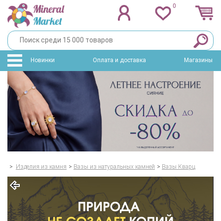
0
Новинки
Оплата и доставка
Магазины
>
Изделия из камня
>
Вазы из натуральных камней
>
Вазы Кварц