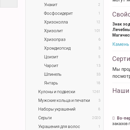
Унакит
2
Свой
Фосфосидерит
1
Хризоколла
12
Знак зо
Лечебны
Хризолит
101
Магичес
Хризопраз
6
Камень 
Хромдиопсид
3
Цоизит
5
Серт
Чароит
13
Мы прод
Шпинель
33
посмот
Янтарь
18
Наши
Кулоны и подвески
1261
Мужские кольца и печатки
3
Наборы украшений
8
Серьги
2020
Во-пе
заказов 
Украшения для волос
1