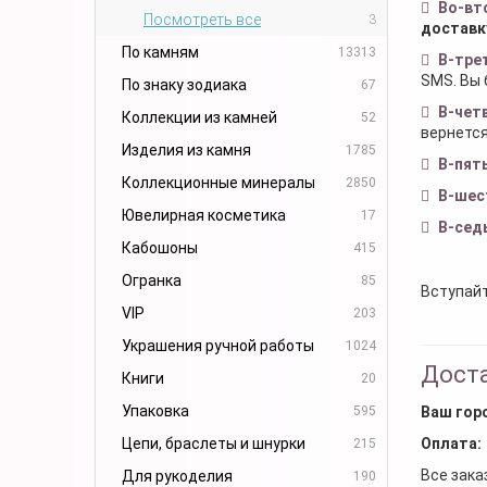
Во-вт
Посмотреть все
3
доставк
По камням
13313
В-тре
SMS. Вы 
По знаку зодиака
67
В-чет
Коллекции из камней
52
вернется
Изделия из камня
1785
В-пят
Коллекционные минералы
2850
В-шес
Ювелирная косметика
17
В-сед
Кабошоны
415
Огранка
85
Вступайт
VIP
203
Украшения ручной работы
1024
Доста
Книги
20
Упаковка
595
Ваш гор
Цепи, браслеты и шнурки
Оплата:
215
Все зака
Для рукоделия
190