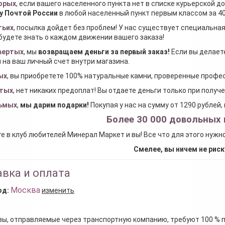
орых
, если вашего населенного пункта нет в списке курьерской 
у Почтой России
в любой населенный пункт первым классом за 40
тьих
, посылка дойдет без проблем! У нас существует специальна
будете знать о каждом движении вашего заказа!
вертых
, мы
возвращаем деньги за первый заказ
!
Если вы делаете
 на ваш личный счет внутри магазина.
ых
, вы приобретете 100% натуральные камни, проверенные проф
тых
, нет никаких предоплат! Вы отдаете деньги только при получ
ьмых
,
мы дарим подарки
!
Покупая у нас на сумму от 1290 рублей
Более 30 000 довольных 
е в клуб любителей Минерал Маркет и вы! Все что для этого нужн
Смелее, вы ничем не риск
вка и оплата
Москва
од:
изменить
зы, отправляемые через транспортную компанию, требуют 100 % 