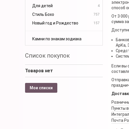
электрон
Для детей
4
способ о
Стиль Бохо
757
От 3 000
сумма за
Новый год и Рождество
157
Доступн
Камни по знакам зодиака
Банков
АрКа,
Средст
Список покупок
Систем
Если вы 
Товаров нет
составля
Отправка
празднич
Мои списки
Доставк
Розничны
Пункты 
Интеграл
Почта Р