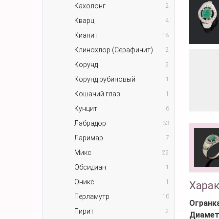
Кахолонг
2
Кварц
4
Кианит
18
Клинохлор (Серафинит)
2
Корунд
2
Корунд рубиновый
1
Кошачий глаз
1
Кунцит
6
Лабрадор
33
Ларимар
7
Микс
22
Обсидиан
1
Оникс
1
Хара
Перламутр
10
Огранк
Пирит
2
Диамет