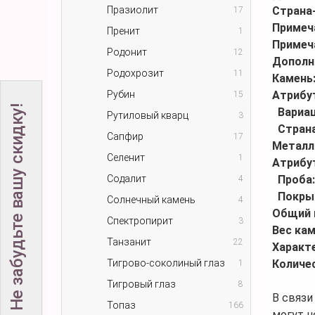
Празиолит
Страна
17
Примеч
Пренит
1
Примеч
Родонит
12
Дополн
Родохрозит
11
Камень
Рубин
Атрибу
15
Не забудьте вашу скидку!
Вариац
Рутиловый кварц
3
Стран
Сапфир
17
Металл
Селенит
1
Атрибу
Содалит
Проба
4
Покры
Солнечный камень
4
Общий 
Спектропирит
3
Вес кам
Танзанит
22
Характ
Тигрово-соколиный глаз
Количе
1
Тигровый глаз
8
В связи
Топаз
166
могут н