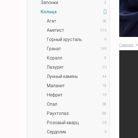
Запонки
2
Кольца
Агат
38
Аметист
316
Горный хрусталь
9
Главная
>
Гранат
149
Коралл
8
Лазурит
20
Лунный камень
44
Малахит
18
Нефрит
19
Опал
38
Раухтопаз
88
Розовый кварц
26
Сердолик
6