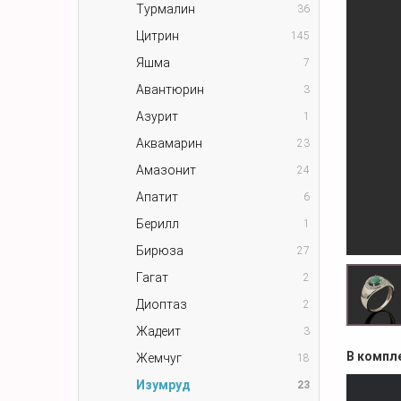
Турмалин
36
Цитрин
145
Яшма
7
Авантюрин
3
Азурит
1
Аквамарин
23
Амазонит
24
Апатит
6
Берилл
1
Бирюза
27
Гагат
2
Диоптаз
2
Жадеит
3
В компл
Жемчуг
18
Изумруд
23