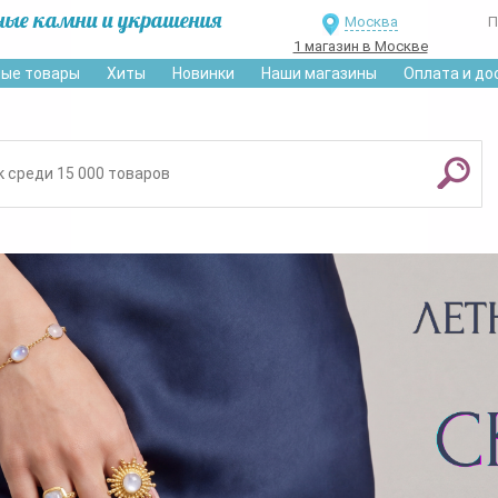
ные камни и украшения
Москва
П
1 магазин в Москве
ые товары
Хиты
Новинки
Наши магазины
Оплата и до