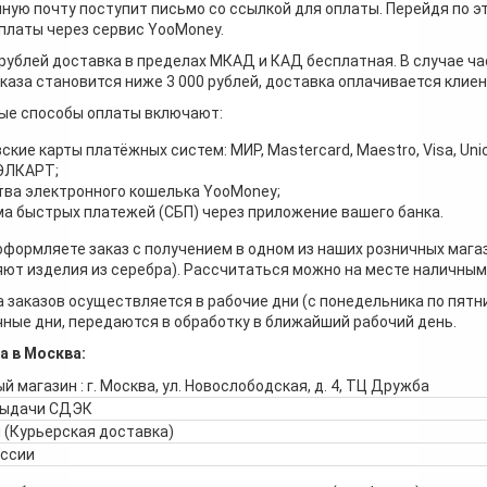
ную почту поступит письмо со ссылкой для оплаты. Перейдя по э
платы через сервис YooMoney.
 рублей доставка в пределах МКАД и КАД бесплатная. В случае ча
каза становится ниже 3 000 рублей, доставка оплачивается клие
ые способы оплаты включают:
ские карты платёжных систем: МИР, Mastercard, Maestro, Visa, Unio
 ЭЛКАРТ;
ва электронного кошелька YooMoney;
а быстрых платежей (СБП) через приложение вашего банка.
оформляете заказ с получением в одном из наших розничных мага
ют изделия из серебра). Рассчитаться можно на месте наличными
 заказов осуществляется в рабочие дни (с понедельника по пятн
ные дни, передаются в обработку в ближайший рабочий день.
а в Москва:
й магазин : г. Москва, ул. Новослободская, д. 4, ТЦ Дружба
выдачи СДЭК
 (Курьерская доставка)
оссии