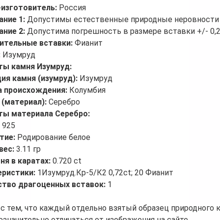
-изготовитель:
Россия
ание 1:
Допустимы естественные природные неровности 
ание 2:
Допустима погрешность в размере вставки +/- 0,
ительные вставки:
Фианит
:
Изумруд
ты камня Изумруд:
ия камня (изумруд):
Изумруд
а происхождения:
Колумбия
 (материал):
Серебро
ты материала Серебро:
:
925
тие:
Родирование белое
вес:
3.11 гр
ня в каратах:
0.720 ct
еристики:
1Изумруд.Кр-5/К2 0,72ct; 20 Фианит
ство драгоценных вставок:
1
 с тем, что каждый отдельно взятый образец природного 
езначительно отличаться от изображения на сайте.