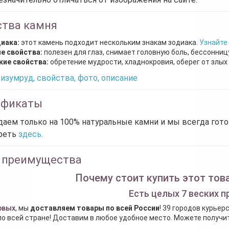
ства камня
диака:
этот камень подходит нескольким знакам зодиака.
Узнайте
е свойства:
полезен для глаз, снимает головную боль, бессонниц
кие свойства:
обретение мудрости, хладнокровия, оберег от злых
изумруд, свойства, фото, описание
ификаты
аем только на 100% натуральные камни и мы всегда гот
реть
здесь.
 преимущества
Почему стоит купить этот това
Есть целых 7 веских п
рвых
, мы
доставляем товары по всей России
! 39 городов курьер
по всей стране! Доставим в любое удобное место. Можете получить