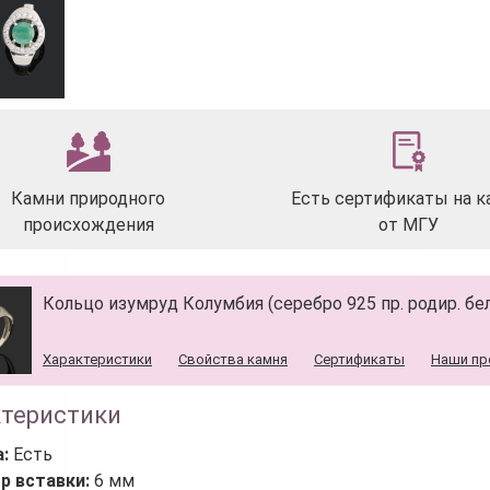
Камни природного
Есть сертификаты на к
происхождения
от МГУ
Кольцо изумруд Колумбия (серебро 925 пр. родир. бел
Характеристики
Свойства камня
Сертификаты
Наши пр
ктеристики
а:
Есть
р вставки:
6 мм