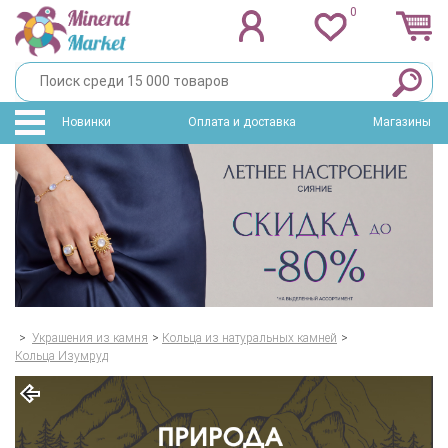
0
Новинки
Оплата и доставка
Магазины
>
Украшения из камня
>
Кольца из натуральных камней
>
Кольца Изумруд