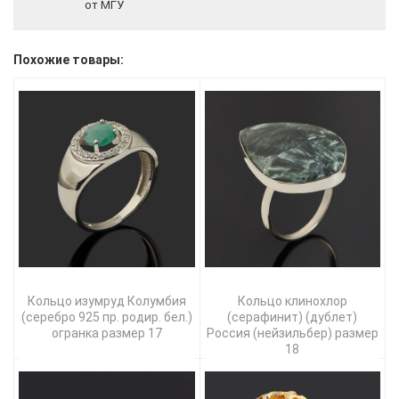
от МГУ
Похожие товары:
Кольцо изумруд Колумбия
Кольцо клинохлор
(серебро 925 пр. родир. бел.)
(серафинит) (дублет)
огранка размер 17
Россия (нейзильбер) размер
18