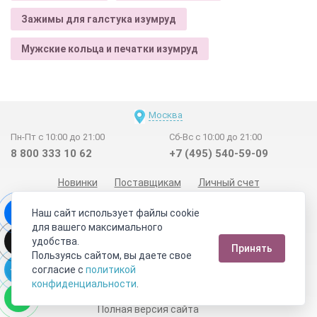
Зажимы для галстука изумруд
Мужские кольца и печатки изумруд
Москва
Пн-Пт с 10:00 до 21:00
Сб-Вс с 10:00 до 21:00
8 800 333 10 62
+7 (495) 540-59-09
Новинки
Поставщикам
Личный счет
Договор-оферта
О нас
Наши магазины
Наш сайт использует файлы cookie
Отзывы покупателей
Сертификаты
Статьи
для вашего максимального
удобства.
Обратная связь
Видео о камнях
СОУТ
Телеграм
Принять
Пользуясь сайтом, вы даете свое
Max
ВКонтакте
согласие с
политикой
конфиденциальности
.
2011 - 2026
©
Минерал Маркет
Полная версия сайта