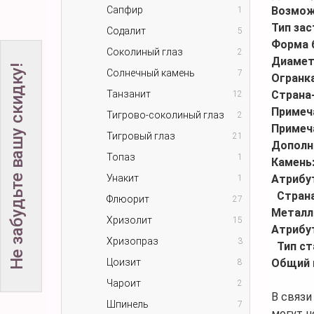
Сапфир
Возмож
1
Тип за
Содалит
5
Форма 
Соколиный глаз
2
Диамет
Не забудьте вашу скидку!
Солнечный камень
7
Огранк
Танзанит
Страна
12
Примеч
Тигрово-соколиный глаз
2
Примеч
Тигровый глаз
21
Дополн
Топаз
1
Камень
Унакит
Атрибу
1
Стран
Флюорит
27
Металл
Хризолит
15
Атрибу
Хризопраз
3
Тип ст
Цоизит
Общий 
8
Чароит
2
В связи
Шпинель
7
могут н