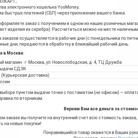
 ЭЛКАРТ;
ва электронного кошелька YooMoney;
а быстрых платежей (СБП) через приложение вашего банка.
оформляете заказ с получением в одном из наших розничных мага
ют изделия из серебра). Рассчитаться можно на месте наличными
 заказов осуществляется в рабочие дни (с понедельника по пятн
ные дни, передаются в обработку в ближайший рабочий день.
а в Москва:
й магазин : г. Москва, ул. Новослободская, д. 4, ТЦ Дружба
выдачи СДЭК
 (Курьерская доставка)
оссии
 выборе пунктом выдачи точки с постаматом (не офисом) — оплата
правка по вторникам.
Вернем Вам все деньги за стоимо
ом заказе вы получите на внутренний счет всю стоимость заказа,
ь на новые покупки!
Понравившийся товар окажется в Ваших рук