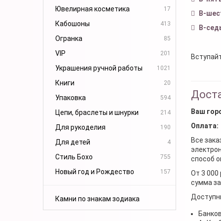
Ювелирная косметика
17
В-шес
Кабошоны
413
В-сед
Огранка
85
VIP
201
Вступайт
Украшения ручной работы
1021
Книги
20
Доста
Упаковка
594
Ваш гор
Цепи, браслеты и шнурки
214
Оплата:
Для рукоделия
190
Все зака
Для детей
4
электрон
Стиль Бохо
755
способ о
Новый год и Рождество
157
От 3 000
сумма за
Доступн
Камни по знакам зодиака
Банков