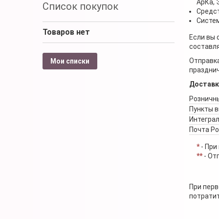
АрКа,
Список покупок
Средст
Систем
Товаров нет
Если вы 
составля
Отправка
Мои списки
празднич
Доставк
Розничны
Пункты 
Интеграл
Почта Р
*
- При
**
- От
При перв
потратит