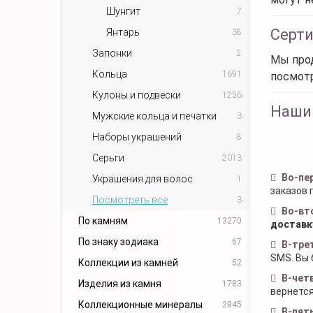
Шунгит
7
Серт
Янтарь
38
Запонки
2
Мы прод
Кольца
1691
посмот
Кулоны и подвески
1256
Наши
Мужские кольца и печатки
3
Наборы украшений
8
Серьги
2013
Во-пе
Украшения для волос
1
заказов 
Посмотреть все
3
Во-вт
По камням
13270
доставк
По знаку зодиака
67
В-тре
SMS. Вы 
Коллекции из камней
52
В-чет
Изделия из камня
1783
вернется
Коллекционные минералы
2845
В-пят