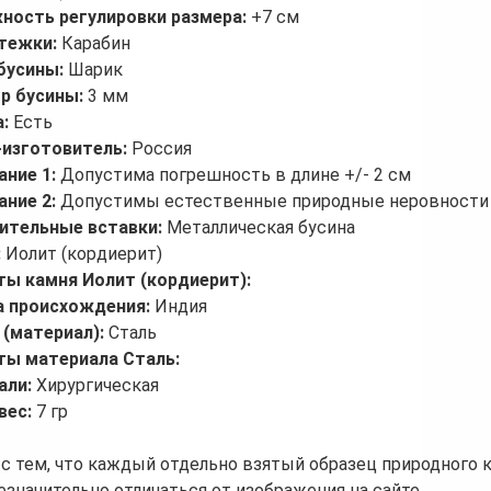
ность регулировки размера:
+7 см
стежки:
Карабин
бусины:
Шарик
р бусины:
3 мм
а:
Есть
-изготовитель:
Россия
ание 1:
Допустима погрешность в длине +/- 2 см
ание 2:
Допустимы естественные природные неровности 
ительные вставки:
Металлическая бусина
:
Иолит (кордиерит)
ты камня Иолит (кордиерит):
а происхождения:
Индия
 (материал):
Сталь
ты материала Сталь:
али:
Хирургическая
вес:
7 гр
 с тем, что каждый отдельно взятый образец природного 
езначительно отличаться от изображения на сайте.