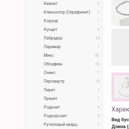
Кианит
5
Клинохлор (Серафинит)
2
Корунд
1
Кунцит
4
Лабрадор
20
Ларимар
1
Микс
152
Обсидиан
28
Оникс
2
Перламутр
19
Пирит
2
Пренит
7
Родонит
6
Хара
Родохрозит
6
Вид бус
Рутиловый кварц
1
Длина (