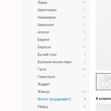
Яшма
53
Авантюрин
27
Аквамарин
10
Амазонит
10
Апатит
15
Берилл
3
Бирюза
19
Бычий глаз
6
Вулканическая лава
4
Гагат
36
Гелиотроп
2
Жадеит
1
Жемчуг
43
В компл
Иолит (кордиерит)
9
Кварц
8