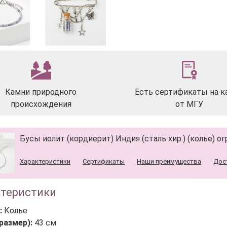
Камни природного
Есть сертификаты на к
происхождения
от МГУ
Бусы иолит (кордиерит) Индия (сталь хир.) (колье) ог
Характеристики
Сертификаты
Наши преимущества
Дос
ктеристики
:
Колье
размер):
43 см