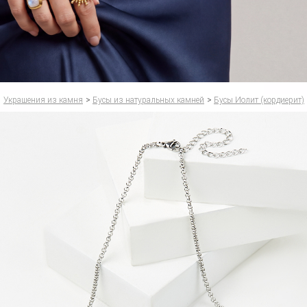
Украшения из камня
>
Бусы из натуральных камней
>
Бусы Иолит (кордиерит)