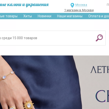
ные камни и украшения
Москва
П
1 магазин в Москве
ые товары
Хиты
Новинки
Наши магазины
Оплата и до