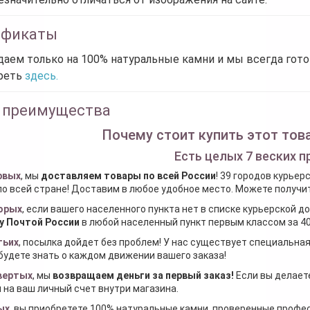
ификаты
аем только на 100% натуральные камни и мы всегда гот
реть
здесь.
 преимущества
Почему стоит купить этот това
Есть целых 7 веских п
рвых
, мы
доставляем товары по всей России
! 39 городов курьер
по всей стране! Доставим в любое удобное место. Можете получить
орых
, если вашего населенного пункта нет в списке курьерской 
у Почтой России
в любой населенный пункт первым классом за 40
тьих
, посылка дойдет без проблем! У нас существует специальна
будете знать о каждом движении вашего заказа!
вертых
, мы
возвращаем деньги за первый заказ
!
Если вы делаете
 на ваш личный счет внутри магазина.
ых
, вы приобретете 100% натуральные камни, проверенные проф