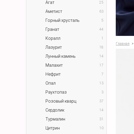
Агат
25
Аметист
63
Горный хрусталь
5
Гранат
44
Коралл
1
Главная
>
Лазурит
18
Лунный камень
14
Малахит
17
Нефрит
7
Опал
13
Раухтопаз
3
Розовый кварц
37
Сердолик
14
Турмалин
31
Цитрин
10