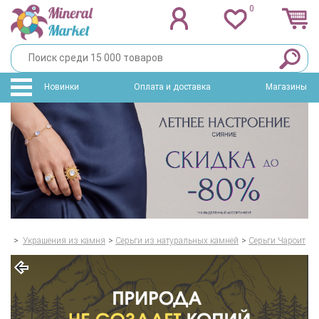
0
Новинки
Оплата и доставка
Магазины
>
Украшения из камня
>
Серьги из натуральных камней
>
Серьги Чароит