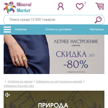
0
Новинки
Оплата и доставка
Магазины
>
Изделия из камня
>
Кабошоны из натуральных камней
>
Кабошоны Бычий глаз