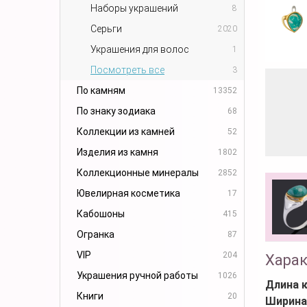
Наборы украшений
8
Серьги
2020
Украшения для волос
1
Посмотреть все
3
По камням
13352
По знаку зодиака
68
Коллекции из камней
52
Изделия из камня
1802
Коллекционные минералы
2852
Ювелирная косметика
17
Кабошоны
415
Огранка
87
VIP
204
Хара
Украшения ручной работы
1026
Длина 
Книги
20
Ширина