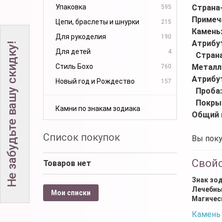
Упаковка
Страна
595
Примеч
Цепи, браслеты и шнурки
215
Камень
Для рукоделия
190
Атрибу
Не забудьте вашу скидку!
Для детей
4
Стран
Стиль Бохо
Металл
760
Атрибу
Новый год и Рождество
157
Проба
Покры
Камни по знакам зодиака
Общий 
Список покупок
Вы поку
Свой
Товаров нет
Знак зо
Лечебны
Мои списки
Магичес
Камень 