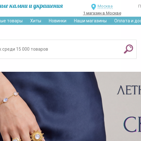
ные камни и украшения
Москва
П
1 магазин в Москве
ые товары
Хиты
Новинки
Наши магазины
Оплата и до