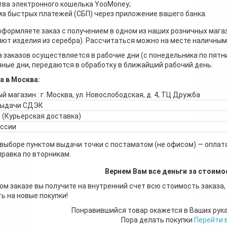
ва электронного кошелька YooMoney;
а быстрых платежей (СБП) через приложение вашего банка.
оформляете заказ с получением в одном из наших розничных мага
ют изделия из серебра). Рассчитаться можно на месте наличными
 заказов осуществляется в рабочие дни (с понедельника по пятн
ные дни, передаются в обработку в ближайший рабочий день.
а в Москва:
й магазин : г. Москва, ул. Новослободская, д. 4, ТЦ Дружба
выдачи СДЭК
 (Курьерская доставка)
оссии
 выборе пунктом выдачи точки с постаматом (не офисом) — оплата
правка по вторникам.
Вернем Вам все деньги за стоимо
ом заказе вы получите на внутренний счет всю стоимость заказа,
ь на новые покупки!
Понравившийся товар окажется в Ваших рук
Пора делать покупки
Перейти 