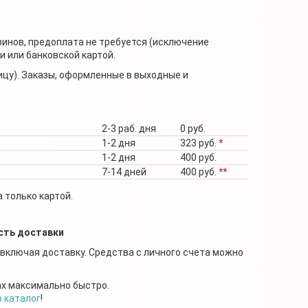
зинов, предоплата не требуется (исключение
 или банковской картой.
ицу). Заказы, оформленные в выходные и
2-3 раб. дня
0 руб.
1-2 дня
323 руб.
*
1-2 дня
400 руб.
7-14 дней
400 руб.
**
 только картой.
сть доставки
 включая доставку. Средства с личного счета можно
ах максимально быстро.
в каталог
!