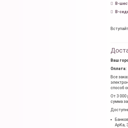
В-шес
В-сед
Вступайт
Доста
Ваш гор
Оплата:
Все зака
электрон
способ о
От 3 000
сумма за
Доступн
Банков
АрКа,