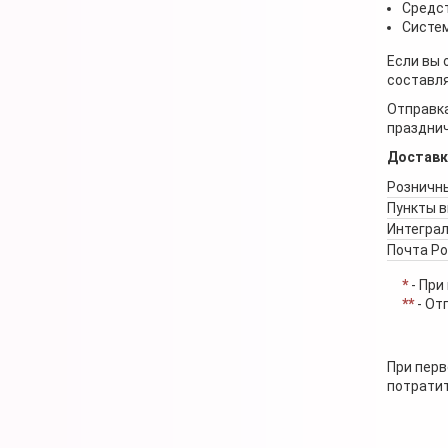
Средст
Систем
Если вы 
составля
Отправка
празднич
Доставк
Розничны
Пункты 
Интеграл
Почта Р
*
- При
**
- От
При перв
потратит