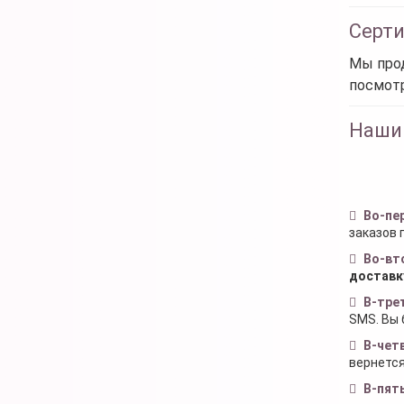
Серт
Мы прод
посмот
Наши
Во-пе
заказов 
Во-вт
доставк
В-тре
SMS. Вы 
В-чет
вернется
В-пят