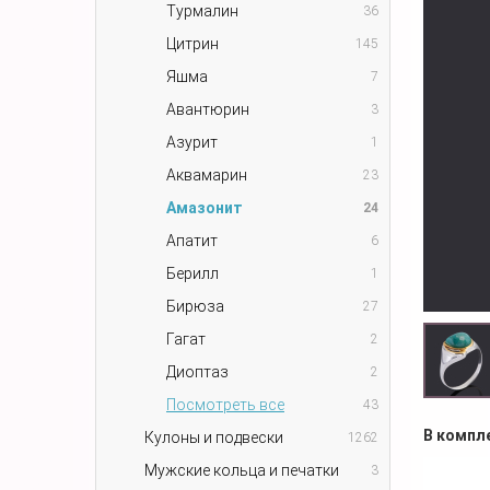
Турмалин
36
Цитрин
145
Яшма
7
Авантюрин
3
Азурит
1
Аквамарин
23
Амазонит
24
Апатит
6
Берилл
1
Бирюза
27
Гагат
2
Диоптаз
2
Посмотреть все
43
В компл
Кулоны и подвески
1262
Мужские кольца и печатки
3