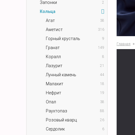
Запонки
2
Кольца
Агат
38
Аметист
316
Горный хрусталь
9
Главная
>
Гранат
149
Коралл
8
Лазурит
21
Лунный камень
44
Малахит
18
Нефрит
19
Опал
38
Раухтопаз
88
Розовый кварц
26
Сердолик
6