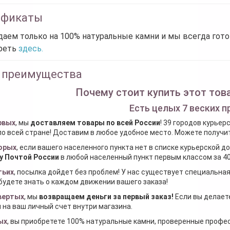
ификаты
аем только на 100% натуральные камни и мы всегда гот
реть
здесь.
 преимущества
Почему стоит купить этот това
Есть целых 7 веских п
рвых
, мы
доставляем товары по всей России
! 39 городов курьер
по всей стране! Доставим в любое удобное место. Можете получить
орых
, если вашего населенного пункта нет в списке курьерской 
у Почтой России
в любой населенный пункт первым классом за 40
тьих
, посылка дойдет без проблем! У нас существует специальна
будете знать о каждом движении вашего заказа!
вертых
, мы
возвращаем деньги за первый заказ
!
Если вы делаете
 на ваш личный счет внутри магазина.
ых
, вы приобретете 100% натуральные камни, проверенные проф