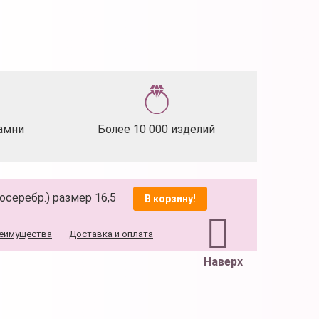
амни
Более 10 000 изделий
осеребр.) размер 16,5
В корзину!
еимущества
Доставка и оплата
Наверх