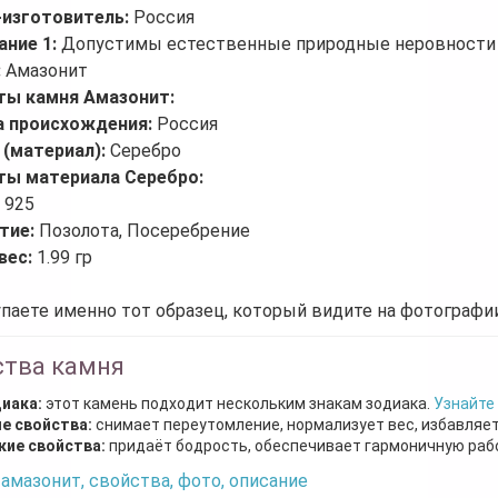
-изготовитель:
Россия
ание 1:
Допустимы естественные природные неровности 
:
Амазонит
ты камня Амазонит:
а происхождения:
Россия
 (материал):
Серебро
ты материала Серебро:
:
925
тие:
Позолота, Посеребрение
вес:
1.99 гр
паете именно тот образец, который видите на фотографии
ства камня
диака:
этот камень подходит нескольким знакам зодиака.
Узнайте
е свойства:
снимает переутомление, нормализует вес, избавляет
кие свойства:
придаёт бодрость, обеспечивает гармоничную рабо
амазонит, свойства, фото, описание