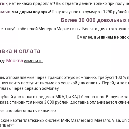
тых
, нет никаких предоплат! Вы отдаете деньги только при получ
ьмых
,
мы дарим подарки
!
Покупая у нас на сумму от 1290 рублей
Более 30 000 довольных 
е в клуб любителей Минерал Маркет и вы! Все что для этого нужн
Смелее, вы ничем не риск
вка и оплата
Москва
од:
изменить
зы, отправляемые через транспортную компанию, требуют 100 % 
ную почту поступит письмо со ссылкой для оплаты. Перейдя по э
платы через сервис YooMoney.
 рублей доставка в пределах МКАД и КАД бесплатная. В случае ча
каза становится ниже 3 000 рублей, доставка оплачивается клие
ые способы оплаты включают:
ские карты платёжных систем: МИР, Mastercard, Maestro, Visa, Unio
 ЭЛКАРТ;