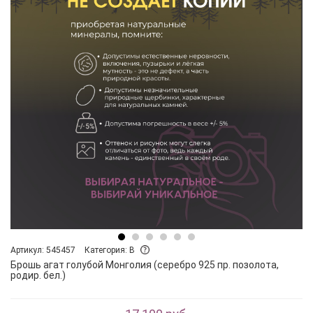
Артикул: 545457
Категория: B
Брошь агат голубой Монголия (серебро 925 пр. позолота,
родир. бел.)