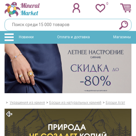
0
Новинки
Оплата и доставка
Магазины
>
Украшения из камня
>
Броши из натуральных камней
>
Броши Агат