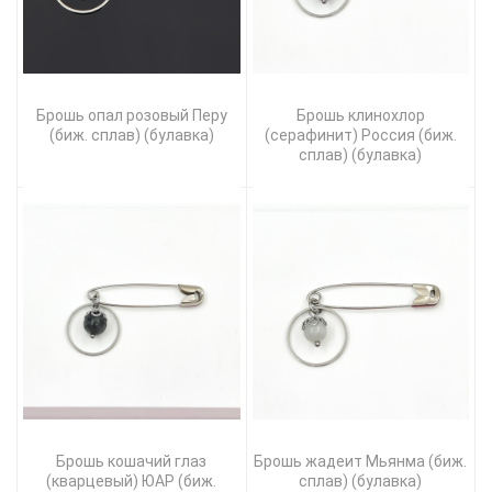
Брошь опал розовый Перу
Брошь клинохлор
(биж. сплав) (булавка)
(серафинит) Россия (биж.
сплав) (булавка)
Брошь кошачий глаз
Брошь жадеит Мьянма (биж.
(кварцевый) ЮАР (биж.
сплав) (булавка)