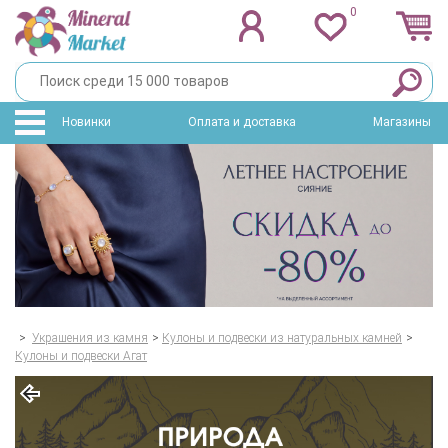
0
Новинки
Оплата и доставка
Магазины
>
Украшения из камня
>
Кулоны и подвески из натуральных камней
>
Кулоны и подвески Агат