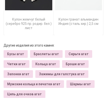
Кулон жемчуг белый
Кулон гранат альмандин
(серебро 925 пр. родир. бел.)
Индия (сталь хир.) 2,5 см
лист
Другие изделия из этого камня:
Бусы агат
Браслеты агат
Серьги агат
Четки агат
Кольца агат
Броши агат
Запонки агат
Зажимы для галстука агат
Мужские кольца и печатки агат
Шармы агат
Цепь для очков агат