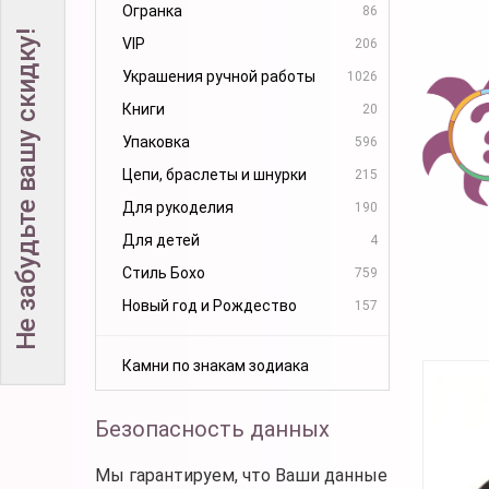
Огранка
86
Не забудьте вашу скидку!
VIP
206
Украшения ручной работы
1026
Книги
20
Упаковка
596
Цепи, браслеты и шнурки
215
Для рукоделия
190
Для детей
4
Стиль Бохо
759
Новый год и Рождество
157
Камни по знакам зодиака
Безопасность данных
Мы гарантируем, что Ваши данные