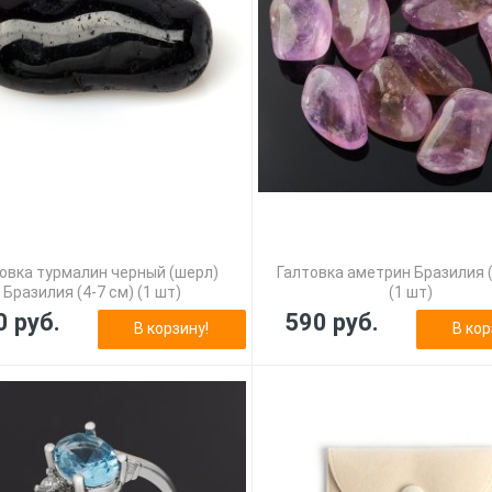
овка турмалин черный (шерл)
Галтовка аметрин Бразилия (
Бразилия (4-7 см) (1 шт)
(1 шт)
0 руб.
590 руб.
В корзину!
В кор