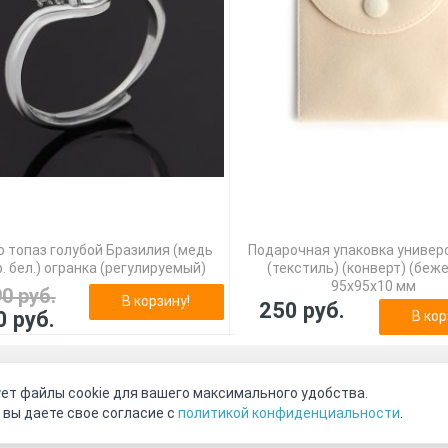
 топаз голубой Бразилия (медь
Подарочная упаковка универ
. бел.) огранка (регулируемый)
(текстиль) (конверт) (беж
95х95х10 мм
90 руб.
В корзину!
250 руб.
0 руб.
В кор
оговор-оферта
О нас
Наши магазины
Отзывы покупателе
ет файлы cookie для вашего максимального удобства.
Видео о камнях
СОУТ
Телеграм
Max
ВКонтакте
 вы даете свое согласие с
политикой конфиденциальности
.
2011 - 2026
©
Минерал Маркет