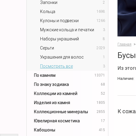
Запонки
2
Кольца
1698
Кулоны и подвески
1266
Мужские кольца и печатки
3
Наборы украшений
8
Главная
>
Серьги
2029
Бусы
Украшения для волос
1
Посмотреть все
3
Из этог
По камням
13371
Наличие:
По знаку зодиака
68
Коллекции из камней
52
Изделия из камня
1805
К сожа
Коллекционные минералы
2855
Ювелирная косметика
17
Кабошоны
415