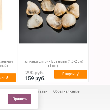
сальная
Галтовка цитрин Бразилия (1,5-2 см)
евый)
(1 шт)
290 руб.
В корзину!
159 руб.
зину!
й
Сертификаты
Статьи
Обратная связь
Принять