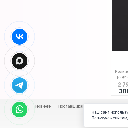
Кольцо
родир
2 7
30
Новинки
Поставщикам
Личный счет
Д
Наш сайт использу
Пользуясь сайтом,