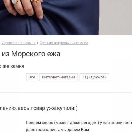
Украшения из камня
>
Бусы из натуральных камней
 из Морского ежа
о же камня
Все
Интернет-магазин
ТЦ «Дружба»
лению, весь товар уже купили:(
Совсем скоро (может даже сегодня) у нас появится то
расстраивались, мы дарим Вам: