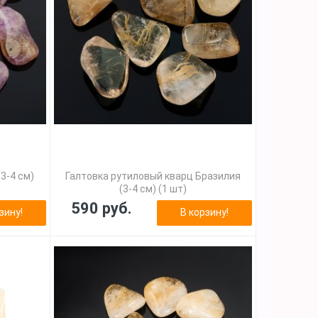
3-4 см)
Галтовка рутиловый кварц Бразилия
(3-4 см) (1 шт)
590 руб.
зину!
В корзину!