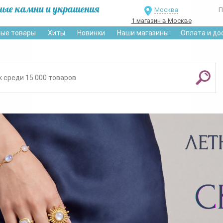
ные камни и украшения
Москва
П
1 магазин в Москве
ые товары
Хиты
Новинки
Наши магазины
Оплата и до