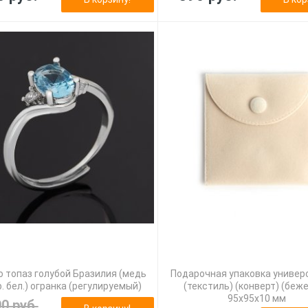
 топаз голубой Бразилия (медь
Подарочная упаковка универ
. бел.) огранка (регулируемый)
(текстиль) (конверт) (беж
95х95х10 мм
90 руб.