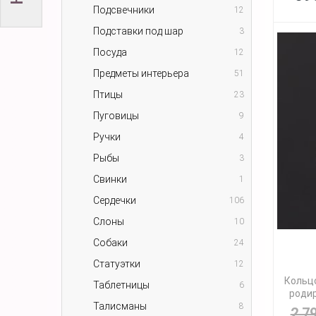
Подсвечники
12
Подставки под шар
3
Посуда
12
Предметы интерьера
51
Птицы
23
Пуговицы
9
Ручки
4
Рыбы
3
Свинки
1
Сердечки
106
Слоны
10
Собаки
24
Статуэтки
12
Кольцо
Таблетницы
6
родир
Талисманы
8
2 7