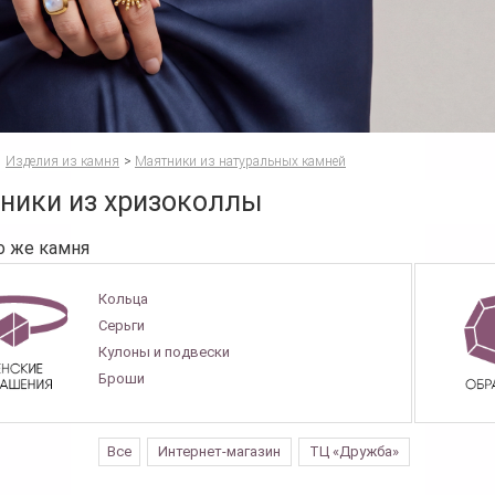
Изделия из камня
>
Маятники из натуральных камней
ники из хризоколлы
о же камня
Кольца
Серьги
Кулоны и подвески
Броши
Все
Интернет-магазин
ТЦ «Дружба»