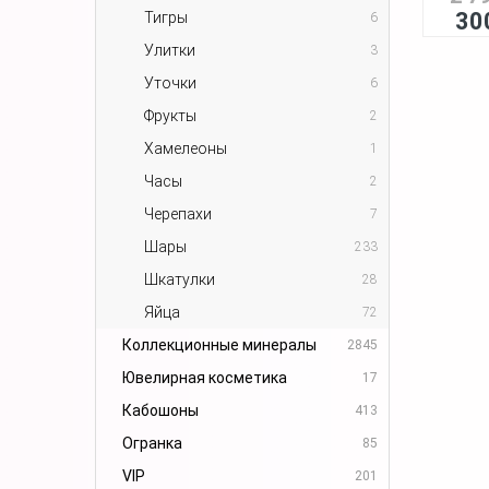
30
Тигры
6
Улитки
3
Уточки
6
Фрукты
2
Хамелеоны
1
Часы
2
Черепахи
7
Шары
233
Шкатулки
28
Яйца
72
Коллекционные минералы
2845
Ювелирная косметика
17
Кабошоны
413
Огранка
85
VIP
201