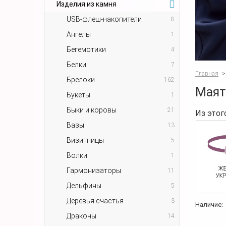
Изделия из камня
USB-флеш-накопители
8
Ангелы
1
Бегемотики
4
Белки
7
Главная
>
Брелоки
162
Маят
Букеты
1
Быки и коровы
21
Из этог
Вазы
13
Визитницы
5
Волки
1
Гармонизаторы
11
Дельфины
5
Деревья счастья
3
Наличие:
Драконы
14