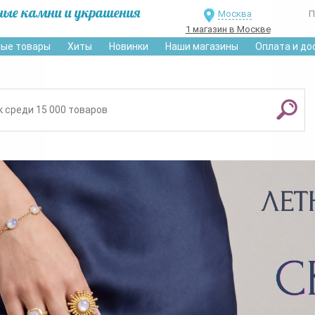
ные камни и украшения
Москва
П
1 магазин в Москве
ые товары
Хиты
Новинки
Наши магазины
Оплата и до