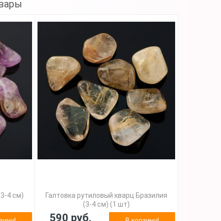
вары
3-4 см)
Галтовка рутиловый кварц Бразилия
(3-4 см) (1 шт)
590 руб.
зину!
В корзину!