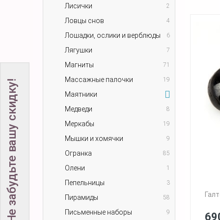
Лисички
2
Ловцы снов
4
Лошадки, ослики и верблюды
6
Лягушки
7
Магниты
71
Массажные палочки
19
Не забудьте вашу скидку!
Маятники
Медведи
8
Меркабы
19
Мышки и хомячки
9
Огранка
85
Олени
1
Пепельницы
3
Галт
Пирамиды
58
Письменные наборы
9
69