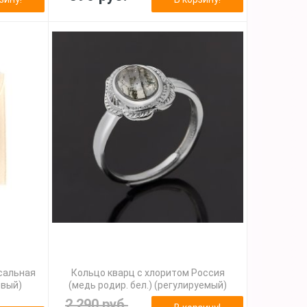
сальная
Кольцо кварц с хлоритом Россия
евый)
(медь родир. бел.) (регулируемый)
2 290 руб.