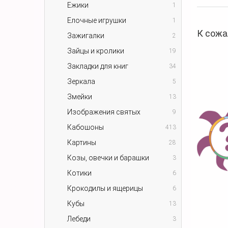
Ежики
1
Елочные игрушки
1
К сожа
Зажигалки
2
Зайцы и кролики
19
Закладки для книг
34
Зеркала
5
Змейки
13
Изображения святых
9
Кабошоны
413
Картины
28
Козы, овечки и барашки
3
Котики
6
Крокодилы и ящерицы
6
Кубы
13
Лебеди
3