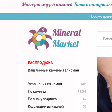
Магазин-музей камней
Только натураль
Просмотренн
РАСПРОДАЖА
Ваш личный камень-талисман
Украшения из камня
8505
По камням
13269
По знаку зодиака
67
Коллекции из камней
52