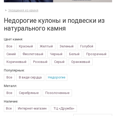
>
Украшения из камня
Недорогие кулоны и подвески из
натурального камня
Цвет камня:
Все
Красный
Желтый
Зеленый
Голубой
Синий
Фиолетовый
Черный
Белый
Прозрачный
Коричневый
Розовый
Серый
Оранжевый
Популярные:
Все
В виде сердца
Недорогие
Металл:
Все
Серебряные
Позолоченные
Наличие:
Все
Интернет-магазин
ТЦ «Дружба»