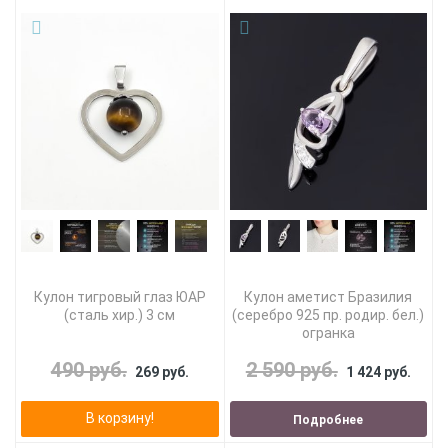
Кулон тигровый глаз ЮАР
Кулон аметист Бразилия
(сталь хир.) 3 см
(серебро 925 пр. родир. бел.)
огранка
490 руб.
2 590 руб.
269 руб.
1 424 руб.
В корзину!
Подробнее