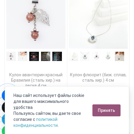
Кулон авантюрин красный
Кулон флюорит (биж. сплав,
Бразилия (сталь хир.) на
сталь хир.) 4 см
леске 4 см
590 руб.
1 090 руб.
Наш сайт использует файлы cookie
324 руб.
599 руб.
для вашего максимального
удобства.
Принять
В корзину!
В корзину!
Пользуясь сайтом, вы даете свое
согласие с
политикой
конфиденциальности
.