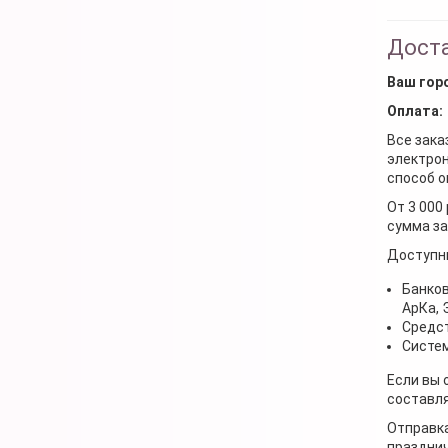
Доста
Ваш гор
Оплата:
Все зака
электрон
способ о
От 3 000
сумма за
Доступн
Банков
АрКа,
Средст
Систем
Если вы 
составля
Отправка
празднич