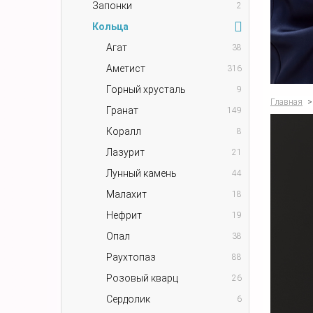
Запонки
2
Кольца
Агат
38
Аметист
316
Горный хрусталь
9
Главная
>
Гранат
149
Коралл
8
Лазурит
21
Лунный камень
44
Малахит
18
Нефрит
19
Опал
38
Раухтопаз
88
Розовый кварц
26
Сердолик
6