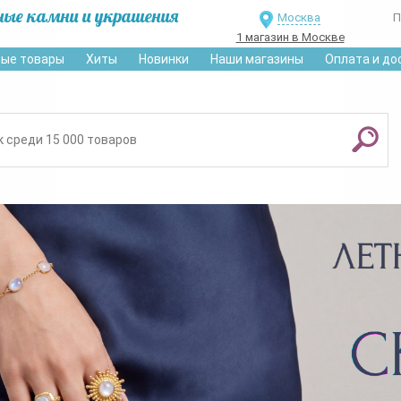
ные камни и украшения
Москва
П
1 магазин в Москве
ые товары
Хиты
Новинки
Наши магазины
Оплата и до