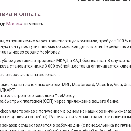
вка и оплата
Москва
од:
изменить
зы, отправляемые через транспортную компанию, требуют 100 % 
ную почту поступит письмо со ссылкой для оплаты. Перейдя по э
платы через сервис YooMoney.
 рублей доставка в пределах МКАД и КАД бесплатная. В случае ча
каза становится ниже 3 000 рублей, доставка оплачивается клие
ые способы оплаты включают:
ские карты платёжных систем: МИР, Mastercard, Maestro, Visa, Unio
 ЭЛКАРТ;
ва электронного кошелька YooMoney;
а быстрых платежей (СБП) через приложение вашего банка.
оформляете заказ с получением в одном из наших розничных мага
ют изделия из серебра). Рассчитаться можно на месте наличными
 заказов осуществляется в рабочие дни (с понедельника по пятн
ные дни, передаются в обработку в ближайший рабочий день.