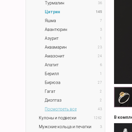
Турмалин
36
Цитрин
145
Яшма
7
Авантюрин
3
Азурит
1
Аквамарин
23
Амазонит
24
Апатит
6
Берилл
1
Бирюза
27
Гагат
2
Диоптаз
2
Посмотреть все
43
В компл
Кулоны и подвески
1262
Мужские кольца и печатки
3