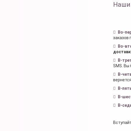
Наши
Во-пе
заказов 
Во-вт
доставк
В-тре
SMS. Вы 
В-чет
вернется
В-пят
В-шес
В-сед
Вступайт