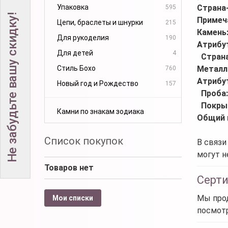
Упаковка
Страна
595
Не забудьте вашу скидку!
Примеч
Цепи, браслеты и шнурки
215
Камень
Для рукоделия
190
Атрибу
Для детей
4
Стран
Стиль Бохо
Металл
760
Атрибу
Новый год и Рождество
157
Проба
Покры
Камни по знакам зодиака
Общий 
Список покупок
В связи
могут н
Товаров нет
Серт
Мы прод
Мои списки
посмот