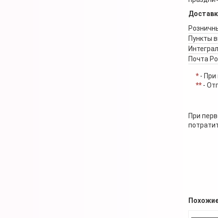
Доставк
Розничны
Пункты 
Интеграл
Почта Р
*
- При
**
- От
При перв
потратит
Похожие