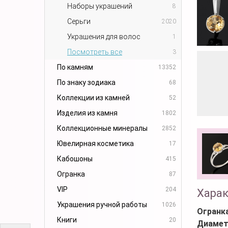
Наборы украшений
8
Серьги
2020
Украшения для волос
1
Посмотреть все
3
По камням
13352
По знаку зодиака
68
Коллекции из камней
52
Изделия из камня
1802
Коллекционные минералы
2852
Ювелирная косметика
17
Кабошоны
415
Огранка
87
VIP
204
Хара
Украшения ручной работы
1026
Огранк
Книги
20
Диамет