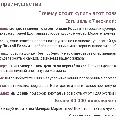
 преимущества
Почему стоит купить этот това
Есть целых 7 веских п
рвых
, мы
доставляем товары по всей России
! 39 городов курьер
по всей стране! Доставим в любое удобное место. Можете получить
орых
, если вашего населенного пункта нет в списке курьерской 
у Почтой России
в любой населенный пункт первым классом за 40
тьих
, посылка дойдет без проблем! У нас существует специальна
будете знать о каждом движении вашего заказа!
вертых
, мы
возвращаем деньги за первый заказ
!
Если вы делаете
 на ваш личный счет внутри магазина.
ых
, вы приобретете 100% натуральные камни, проверенные проф
тых
, нет никаких предоплат! Вы отдаете деньги только при получ
ьмых
,
мы дарим подарки
!
Покупая у нас на сумму от 1290 рублей
Более 30 000 довольных 
е в клуб любителей Минерал Маркет и вы! Все что для этого нужн
Смелее, вы ничем не риск