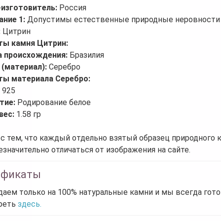
-изготовитель:
Россия
ание 1:
Допустимы естественные природные неровности 
:
Цитрин
ты камня Цитрин:
а происхождения:
Бразилия
 (материал):
Серебро
ты материала Серебро:
:
925
тие:
Родирование белое
вес:
1.58 гр
 с тем, что каждый отдельно взятый образец природного 
езначительно отличаться от изображения на сайте.
ификаты
аем только на 100% натуральные камни и мы всегда гот
реть
здесь.