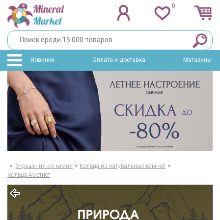
0
Новинки
Оплата и доставка
Магазины
>
Украшения из камня
>
Кольца из натуральных камней
>
Кольца Аметист