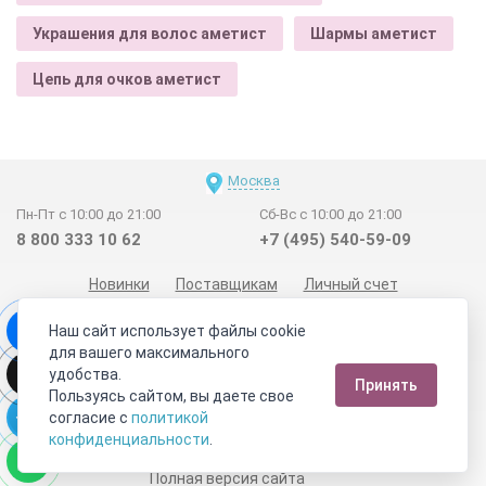
Украшения для волос аметист
Шармы аметист
Цепь для очков аметист
Москва
Пн-Пт с 10:00 до 21:00
Сб-Вс с 10:00 до 21:00
8 800 333 10 62
+7 (495) 540-59-09
Новинки
Поставщикам
Личный счет
Договор-оферта
О нас
Наши магазины
Наш сайт использует файлы cookie
Отзывы покупателей
Сертификаты
Статьи
для вашего максимального
удобства.
Обратная связь
Видео о камнях
СОУТ
Телеграм
Принять
Пользуясь сайтом, вы даете свое
Max
ВКонтакте
согласие с
политикой
конфиденциальности
.
2011 - 2026
©
Минерал Маркет
Полная версия сайта