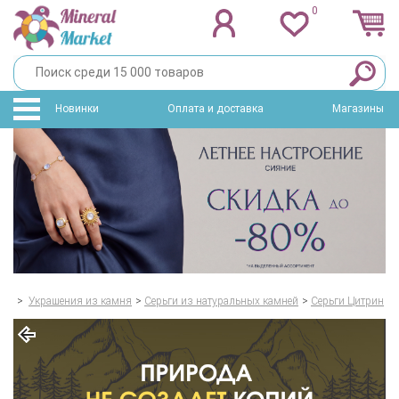
0
Новинки
Оплата и доставка
Магазины
>
Украшения из камня
>
Серьги из натуральных камней
>
Серьги Цитрин