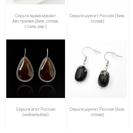
Серьги яшма мукаит
Серьги шунгит Россия (биж.
Австралия (биж. сплав,
сплав)
сталь хир.)
Серьги агат Россия
Серьги шунгит Россия (биж.
(нейзильбер)
сплав)