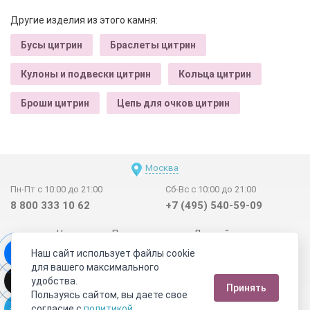
Другие изделия из этого камня:
Бусы цитрин
Браслеты цитрин
Кулоны и подвески цитрин
Кольца цитрин
Броши цитрин
Цепь для очков цитрин
Москва
Пн-Пт с 10:00 до 21:00
Сб-Вс с 10:00 до 21:00
8 800 333 10 62
+7 (495) 540-59-09
Новинки
Поставщикам
Личный счет
Наш сайт использует файлы cookie
Договор-оферта
О нас
Наши магазины
для вашего максимального
Отзывы покупателей
Сертификаты
Статьи
удобства.
Принять
Обратная связь
Видео о камнях
СОУТ
Телеграм
Пользуясь сайтом, вы даете свое
согласие с
политикой