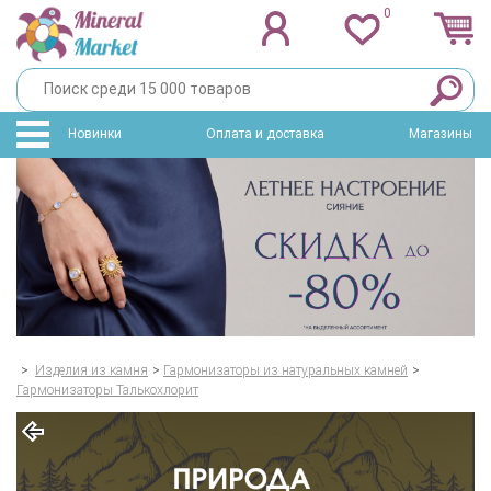
0
Новинки
Оплата и доставка
Магазины
>
Изделия из камня
>
Гармонизаторы из натуральных камней
>
Гармонизаторы Талькохлорит