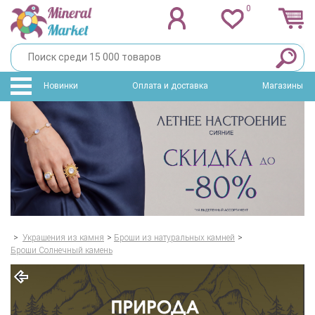
0
Новинки
Оплата и доставка
Магазины
>
Украшения из камня
>
Броши из натуральных камней
>
Броши Солнечный камень