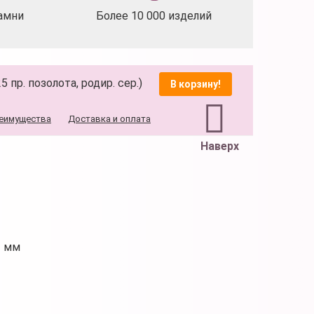
амни
Более 10 000 изделий
пр. позолота, родир. сер.)
В корзину!
еимущества
Доставка и оплата
Наверх
2 мм