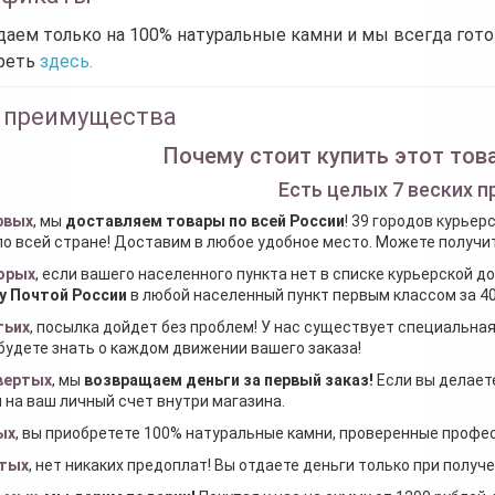
аем только на 100% натуральные камни и мы всегда гот
реть
здесь.
 преимущества
Почему стоит купить этот това
Есть целых 7 веских п
рвых
, мы
доставляем товары по всей России
! 39 городов курьер
по всей стране! Доставим в любое удобное место. Можете получить
орых
, если вашего населенного пункта нет в списке курьерской 
у Почтой России
в любой населенный пункт первым классом за 40
тьих
, посылка дойдет без проблем! У нас существует специальна
будете знать о каждом движении вашего заказа!
вертых
, мы
возвращаем деньги за первый заказ
!
Если вы делаете
 на ваш личный счет внутри магазина.
ых
, вы приобретете 100% натуральные камни, проверенные проф
тых
, нет никаких предоплат! Вы отдаете деньги только при получ