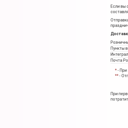
Если вы 
составля
Отправка
празднич
Доставк
Розничны
Пункты 
Интеграл
Почта Р
*
- При
**
- От
При перв
потратит