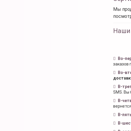
Мы прод
посмот
Наши
Во-пе
заказов 
Во-вт
доставк
В-тре
SMS. Вы 
В-чет
вернется
В-пят
В-шес