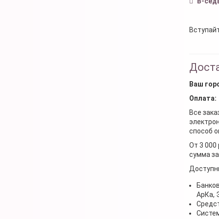
В-сед
Вступайт
Доста
Ваш гор
Оплата:
Все зака
электрон
способ о
От 3 000
сумма за
Доступн
Банков
АрКа,
Средст
Систем