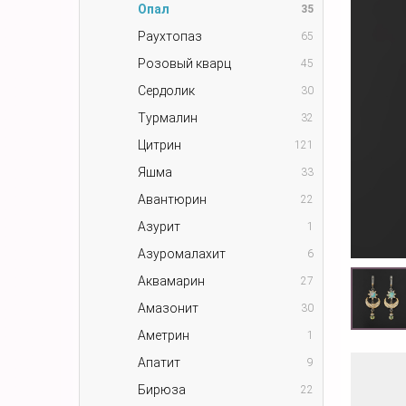
Опал
35
Раухтопаз
65
Розовый кварц
45
Сердолик
30
Турмалин
32
Цитрин
121
Яшма
33
Авантюрин
22
Азурит
1
Азуромалахит
6
Аквамарин
27
Амазонит
30
Аметрин
1
Апатит
9
Бирюза
22