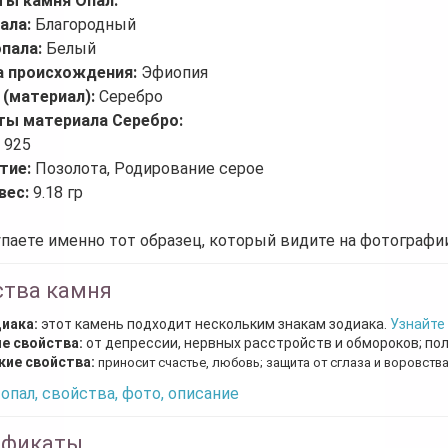
ты камня Опал:
ала:
Благородный
опала:
Белый
а происхождения:
Эфиопия
 (материал):
Серебро
ты материала Серебро:
:
925
тие:
Позолота, Родирование серое
вес:
9.18 гр
паете именно тот образец, который видите на фотографии
ства камня
диака:
этот камень подходит нескольким знакам зодиака.
Узнайте
е свойства:
от депрессии, нервных расстройств и обмороков; по
кие свойства:
приносит счастье, любовь; защита от сглаза и воровств
опал, свойства, фото, описание
ификаты