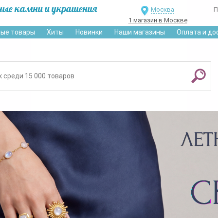
ные камни и украшения
Москва
П
1 магазин в Москве
ые товары
Хиты
Новинки
Наши магазины
Оплата и до