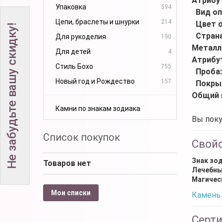
Атрибу
Упаковка
594
Вид оп
Цепи, браслеты и шнурки
214
Цвет 
Не забудьте вашу скидку!
Стран
Для рукоделия
190
Металл
Для детей
4
Атрибу
Стиль Бохо
755
Проба
Новый год и Рождество
157
Покры
Общий 
Камни по знакам зодиака
Вы поку
Список покупок
Свой
Знак зо
Товаров нет
Лечебны
Магичес
Мои списки
Камень 
Серт