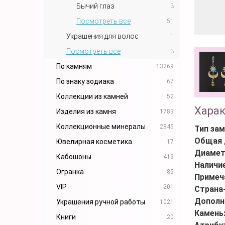
Бычий глаз
3
Посмотреть все
51
Украшения для волос
1
Посмотреть все
3
По камням
13269
По знаку зодиака
67
Коллекции из камней
52
Хара
Изделия из камня
1783
Коллекционные минералы
2845
Тип зам
Общая 
Ювелирная косметика
17
Диамет
Кабошоны
413
Наличи
Огранка
85
Примеч
VIP
201
Страна
Дополн
Украшения ручной работы
1021
Камень
Книги
20