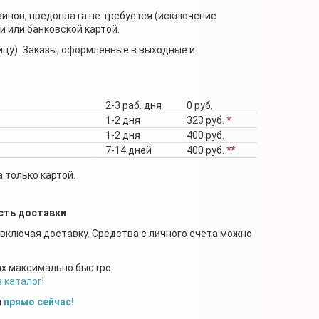
зинов, предоплата не требуется (исключение
 или банковской картой.
ицу). Заказы, оформленные в выходные и
2-3 раб. дня
0 руб.
1-2 дня
323 руб.
*
1-2 дня
400 руб.
7-14 дней
400 руб.
**
 только картой.
сть доставки
 включая доставку. Средства с личного счета можно
ах максимально быстро.
в каталог
!
й
прямо сейчас!