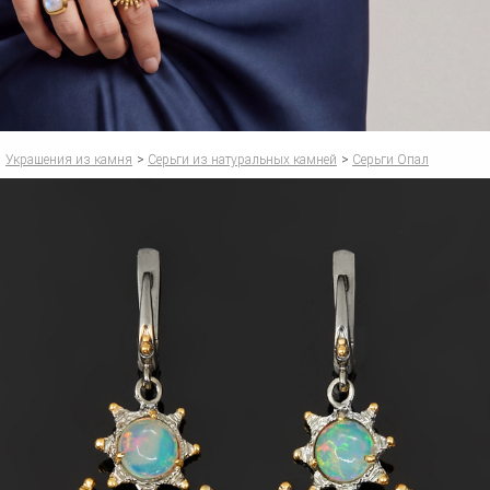
Украшения из камня
>
Серьги из натуральных камней
>
Серьги Опал