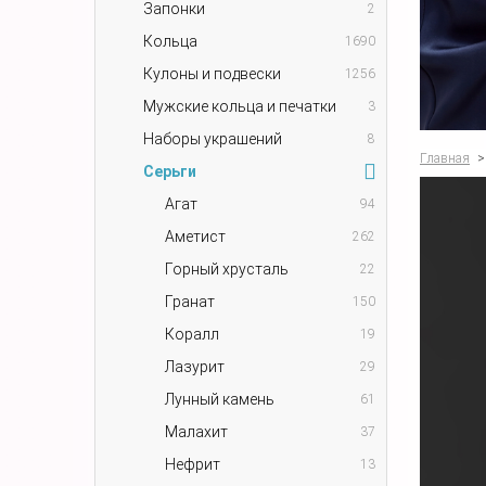
Запонки
2
Кольца
1690
Кулоны и подвески
1256
Мужские кольца и печатки
3
Наборы украшений
8
Главная
>
Серьги
Агат
94
Аметист
262
Горный хрусталь
22
Гранат
150
Коралл
19
Лазурит
29
Лунный камень
61
Малахит
37
Нефрит
13