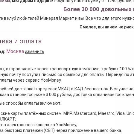
ьмых
,
мы дарим подарки
!
Покупая у нас на сумму от 1290 рублей
Более 30 000 довольных 
е в клуб любителей Минерал Маркет и вы! Все что для этого нужн
Смелее, вы ничем не риск
вка и оплата
Москва
од:
изменить
зы, отправляемые через транспортную компанию, требуют 100 % 
ную почту поступит письмо со ссылкой для оплаты. Перейдя по э
платы через сервис YooMoney.
 рублей доставка в пределах МКАД и КАД бесплатная. В случае ча
каза становится ниже 3 000 рублей, доставка оплачивается клие
ые способы оплаты включают:
ские карты платёжных систем: МИР, Mastercard, Maestro, Visa, Unio
 ЭЛКАРТ;
ва электронного кошелька YooMoney;
а быстрых платежей (СБП) через приложение вашего банка.