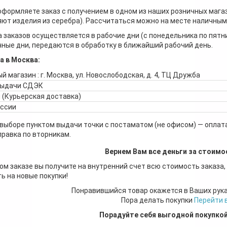
оформляете заказ с получением в одном из наших розничных мага
ют изделия из серебра). Рассчитаться можно на месте наличными
 заказов осуществляется в рабочие дни (с понедельника по пятн
ные дни, передаются в обработку в ближайший рабочий день.
а в Москва:
й магазин : г. Москва, ул. Новослободская, д. 4, ТЦ Дружба
выдачи СДЭК
 (Курьерская доставка)
оссии
 выборе пунктом выдачи точки с постаматом (не офисом) — оплата
правка по вторникам.
Вернем Вам все деньги за стоимо
ом заказе вы получите на внутренний счет всю стоимость заказа,
ь на новые покупки!
Понравившийся товар окажется в Ваших рук
Пора делать покупки
Перейти 
Порадуйте себя выгодной покупко