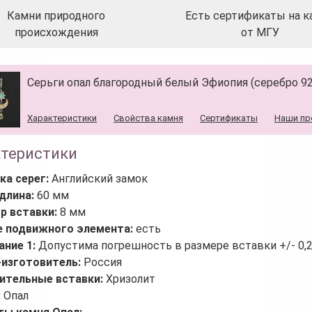
Камни природного
Есть сертификаты на к
происхождения
от МГУ
Серьги опал благородный белый Эфиопия (серебро 925 
Характеристики
Свойства камня
Сертификаты
Наши пр
ктеристики
ка серег:
Английский замок
длина:
60 мм
р вставки:
8 мм
е подвижного элемента:
есть
ание 1:
Допустима погрешность в размере вставки +/- 0,
-изготовитель:
Россия
ительные вставки:
Хризолит
:
Опал