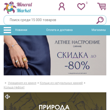
0
Новинки
Оплата и доставка
Магазины
>
Украшения из камня
>
Кольца из натуральных камней
>
Кольца Нефрит