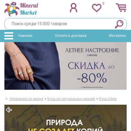
0
Новинки
Оплата и доставка
Магазины
>
Украшения из камня
>
Бусы из натуральных камней
>
Бусы Микс