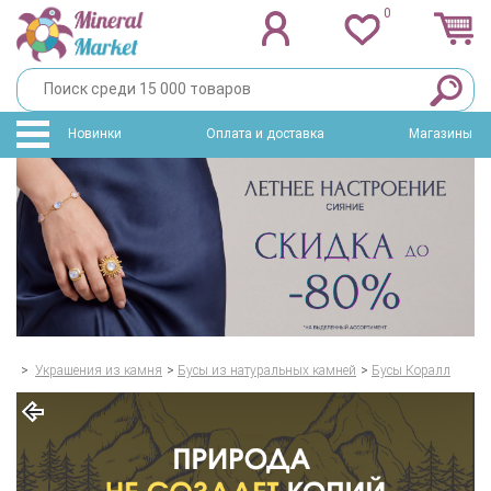
0
Новинки
Оплата и доставка
Магазины
>
Украшения из камня
>
Бусы из натуральных камней
>
Бусы Коралл