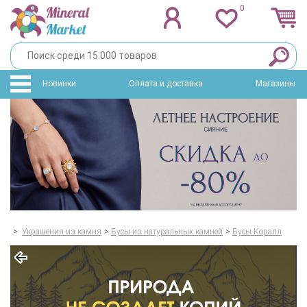
0
Новинки
Оплата и доставка
Магазины
>
Украшения из камня
>
Бусы из натуральных камней
>
Бусы Коралл