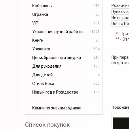
Розничны
Кабошоны
413
Пункты 
Огранка
85
Интеграл
VIP
201
Почта Р
Украшения ручной работы
1021
*
- При
**
- От
Книги
20
Упаковка
594
При перв
Цепи, браслеты и шнурки
214
потратит
Для рукоделия
190
Для детей
4
Стиль Бохо
755
Новый год и Рождество
157
Похожие
Камни по знакам зодиака
Список покупок