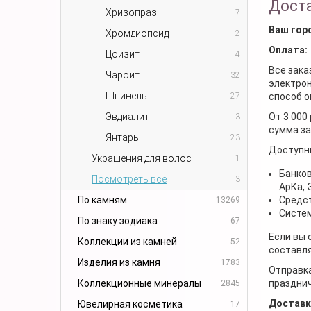
Доста
Хризопраз
7
Ваш гор
Хромдиопсид
2
Оплата:
Цоизит
4
Все зака
Чароит
32
электрон
Шпинель
27
способ о
Эвдиалит
От 3 000
3
сумма за
Янтарь
23
Доступн
Украшения для волос
1
Банков
Посмотреть все
3
АрКа,
По камням
Средст
13269
Систем
По знаку зодиака
67
Если вы 
Коллекции из камней
52
составля
Изделия из камня
1783
Отправка
Коллекционные минералы
празднич
2845
Доставк
Ювелирная косметика
17