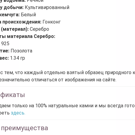
пу водоема:
Речной
пу добычи:
Культивированный
жемчуга:
Белый
а происхождения:
Гонконг
 (материал):
Серебро
ты материала Серебро:
:
925
тие:
Позолота
вес:
1.34 гр
 с тем, что каждый отдельно взятый образец природного 
езначительно отличаться от изображения на сайте.
ификаты
аем только на 100% натуральные камни и мы всегда гот
реть
здесь.
 преимущества