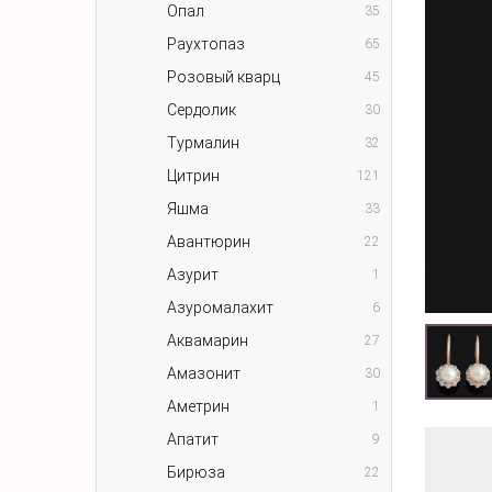
Опал
35
Раухтопаз
65
Розовый кварц
45
Сердолик
30
Турмалин
32
Цитрин
121
Яшма
33
Авантюрин
22
Азурит
1
Азуромалахит
6
Аквамарин
27
Амазонит
30
Аметрин
1
Апатит
9
Бирюза
22