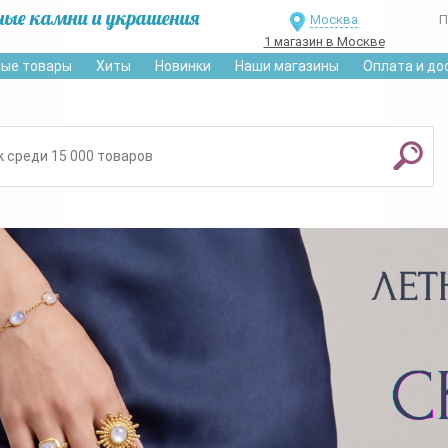
ные камни и украшения
Москва
П
1 магазин в Москве
ые товары
Хиты
Новинки
Наши магазины
Оплата и до