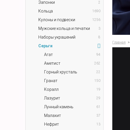
Запонки
2
Кольца
1690
Кулоны и подвески
1256
Мужские кольца и печатки
3
Наборы украшений
8
Главная
>
Серьги
Агат
94
Аметист
262
Горный хрусталь
22
Гранат
150
Коралл
19
Лазурит
29
Лунный камень
61
Малахит
37
Нефрит
13