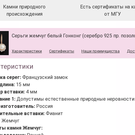
Камни природного
Есть сертификаты на к
происхождения
от МГУ
Серьги жемчуг белый Гонконг (серебро 925 пр. позол
Характеристики
Сертификаты
Наши преимущества
Дос
ктеристики
ка серег:
Французский замок
длина:
15 мм
р вставки:
4 мм
ание 1:
Допустимы естественные природные неровности 
-изготовитель:
Россия
ительные вставки:
Фианит
:
Жемчуг
ты камня Жемчуг: