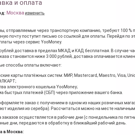
вка и оплата
Москва
од:
изменить
зы, отправляемые через транспортную компанию, требуют 100 % 
ную почту поступит письмо со ссылкой для оплаты. Перейдя по э
платы через сервис YooMoney.
 рублей доставка в пределах МКАД и КАД бесплатная. В случае ча
каза становится ниже 3 000 рублей, доставка оплачивается клие
ые способы оплаты включают:
ские карты платёжных систем: МИР, Mastercard, Maestro, Visa, Unio
 ЭЛКАРТ;
ва электронного кошелька YooMoney;
а быстрых платежей (СБП) через приложение вашего банка.
оформляете заказ с получением в одном из наших розничных мага
ют изделия из серебра). Рассчитаться можно на месте наличными
 заказов осуществляется в рабочие дни (с понедельника по пятн
ные дни, передаются в обработку в ближайший рабочий день.
а в Москва: