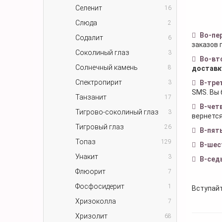
Селенит
16
Слюда
2
Во-пе
Содалит
6
заказов 
Соколиный глаз
3
Во-вт
Солнечный камень
8
доставк
Спектропирит
3
В-тре
SMS. Вы 
Танзанит
17
В-чет
Тигрово-соколиный глаз
3
вернется
Тигровый глаз
26
В-пят
Топаз
129
В-шес
Унакит
3
В-сед
Флюорит
7
Фосфосидерит
1
Вступайт
Хризоколла
7
Хризолит
68