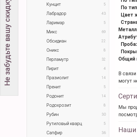
Не забудьте вашу скидку!
По ти
Кунцит
5
По ти
Лабрадор
43
Цвет 
Стран
Ларимар
5
Металл
Микс
69
Атрибу
Обсидиан
22
Проба
Оникс
8
Покры
Общий 
Перламутр
32
Пирит
4
В связи
Празиолит
14
могут н
Пренит
5
Серт
Родонит
14
Родохрозит
8
Мы прод
посмот
Рубин
30
Рутиловый кварц
5
Наши
Сапфир
36