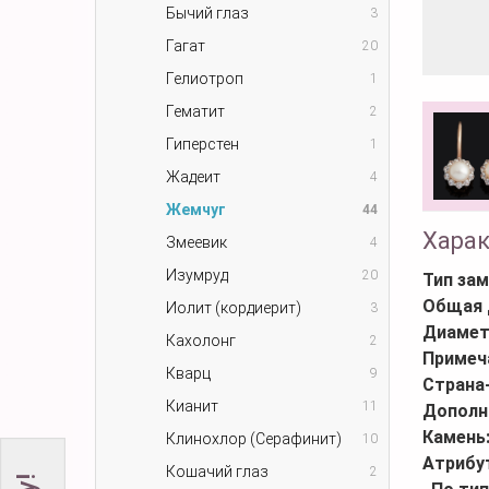
Бычий глаз
3
Гагат
20
Гелиотроп
1
Гематит
2
Гиперстен
1
Жадеит
4
Жемчуг
44
Хара
Змеевик
4
Изумруд
20
Тип зам
Общая 
Иолит (кордиерит)
3
Диамет
Кахолонг
2
Примеч
Кварц
9
Страна
Кианит
11
Дополн
Камень
Клинохлор (Серафинит)
10
Атрибу
Кошачий глаз
2