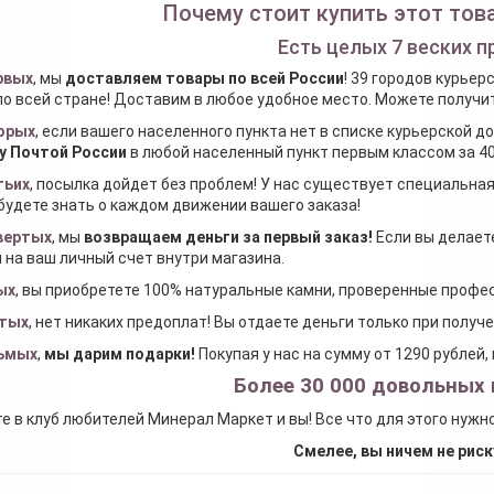
Почему стоит купить этот това
Есть целых 7 веских п
рвых
, мы
доставляем товары по всей России
! 39 городов курьер
по всей стране! Доставим в любое удобное место. Можете получить
орых
, если вашего населенного пункта нет в списке курьерской 
у Почтой России
в любой населенный пункт первым классом за 40
тьих
, посылка дойдет без проблем! У нас существует специальна
будете знать о каждом движении вашего заказа!
вертых
, мы
возвращаем деньги за первый заказ
!
Если вы делаете
 на ваш личный счет внутри магазина.
ых
, вы приобретете 100% натуральные камни, проверенные проф
тых
, нет никаких предоплат! Вы отдаете деньги только при получ
ьмых
,
мы дарим подарки
!
Покупая у нас на сумму от 1290 рублей
Более 30 000 довольных 
е в клуб любителей Минерал Маркет и вы! Все что для этого нужн
Смелее, вы ничем не риск