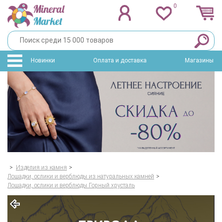
0
Новинки
Оплата и доставка
Магазины
>
Изделия из камня
>
Лошадки, ослики и верблюды из натуральных камней
>
Лошадки, ослики и верблюды Горный хрусталь