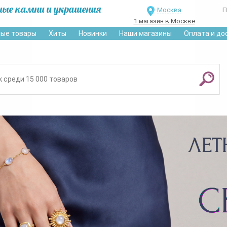
ные камни и украшения
Москва
П
1 магазин в Москве
ые товары
Хиты
Новинки
Наши магазины
Оплата и до