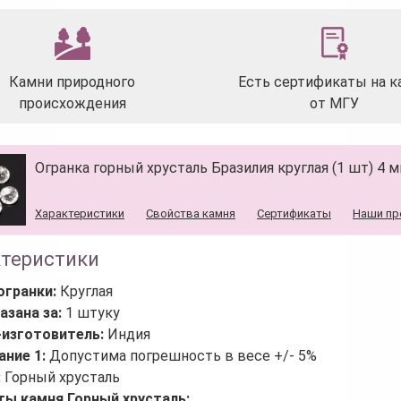
Камни природного
Есть сертификаты на к
происхождения
от МГУ
Огранка горный хрусталь Бразилия круглая (1 шт) 4 
Характеристики
Свойства камня
Сертификаты
Наши пр
ктеристики
огранки:
Круглая
азана за:
1 штуку
-изготовитель:
Индия
ание 1:
Допустима погрешность в весе +/- 5%
:
Горный хрусталь
ты камня Горный хрусталь: