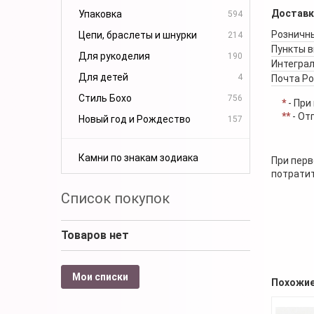
Доставк
Упаковка
594
Розничны
Цепи, браслеты и шнурки
214
Пункты 
Для рукоделия
190
Интеграл
Для детей
4
Почта Р
Стиль Бохо
756
*
- При
**
- От
Новый год и Рождество
157
Камни по знакам зодиака
При перв
потратит
Список покупок
Товаров нет
Мои списки
Похожие