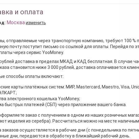
вка и оплата
Москва
од:
изменить
зы, отправляемые через транспортную компанию, требуют 100 % 
ную почту поступит письмо со ссылкой для оплаты. Перейдя по э
платы через сервис YooMoney.
 рублей доставка в пределах МКАД и КАД бесплатная. В случае ча
каза становится ниже 3 000 рублей, доставка оплачивается клие
ые способы оплаты включают:
ские карты платёжных систем: МИР, Mastercard, Maestro, Visa, Unio
 ЭЛКАРТ;
ва электронного кошелька YooMoney;
а быстрых платежей (СБП) через приложение вашего банка.
оформляете заказ с получением в одном из наших розничных мага
ют изделия из серебра). Рассчитаться можно на месте наличными
 заказов осуществляется в рабочие дни (с понедельника по пятн
ные дни, передаются в обработку в ближайший рабочий день.