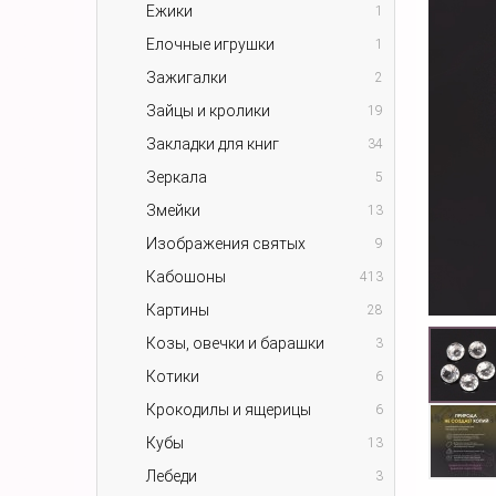
Ежики
1
Елочные игрушки
1
Зажигалки
2
Зайцы и кролики
19
Закладки для книг
34
Зеркала
5
Змейки
13
Изображения святых
9
Кабошоны
413
Картины
28
Козы, овечки и барашки
3
Котики
6
Крокодилы и ящерицы
6
Кубы
13
Лебеди
3