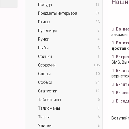
Наши
Посуда
12
Предметы интерьера
51
Птицы
23
Во-пе
Пуговицы
9
заказов 
Ручки
4
Во-вт
Рыбы
3
доставк
Свинки
1
В-тре
SMS. Вы 
Сердечки
106
В-чет
Слоны
10
вернется
Собаки
24
В-пят
Статуэтки
12
В-шес
Таблетницы
6
В-сед
Талисманы
8
Тигры
6
Вступайт
Улитки
3