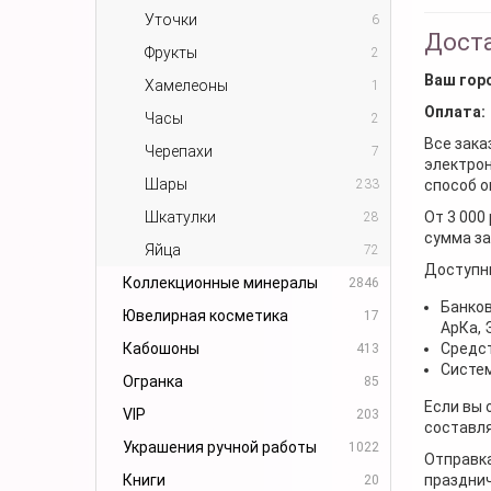
Уточки
6
Доста
Фрукты
2
Ваш гор
Хамелеоны
1
Оплата:
Часы
2
Все зака
Черепахи
7
электрон
Шары
233
способ о
Шкатулки
От 3 000
28
сумма за
Яйца
72
Доступн
Коллекционные минералы
2846
Банков
Ювелирная косметика
17
АрКа,
Кабошоны
Средст
413
Систем
Огранка
85
Если вы 
VIP
203
составля
Украшения ручной работы
1022
Отправка
Книги
празднич
20