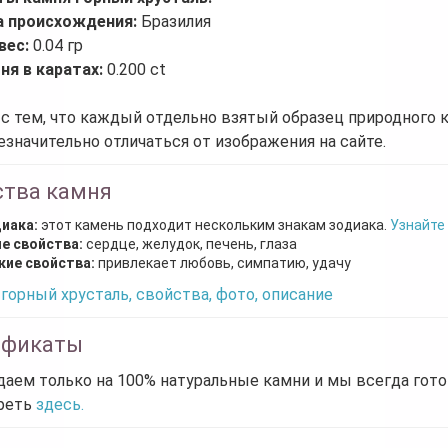
а происхождения:
Бразилия
вес:
0.04 гр
ня в каратах:
0.200 ct
 с тем, что каждый отдельно взятый образец природного 
езначительно отличаться от изображения на сайте.
ства камня
диака:
этот камень подходит нескольким знакам зодиака.
Узнайте
е свойства:
сердце, желудок, печень, глаза
кие свойства:
привлекает любовь, симпатию, удачу
горный хрусталь, свойства, фото, описание
ификаты
аем только на 100% натуральные камни и мы всегда гот
реть
здесь.