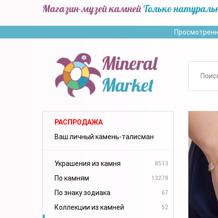
Магазин-музей камней
Только натураль
Просмотренн
РАСПРОДАЖА
Ваш личный камень-талисман
Украшения из камня
8513
По камням
13278
По знаку зодиака
67
Коллекции из камней
52