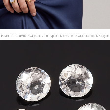
Изделия из камня
>
Огранка из натуральных камней
>
Огранка Горный хруста