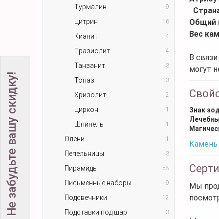
Турмалин
9
Стран
Цитрин
Общий 
16
Вес кам
Кианит
4
Празиолит
4
В связи
Танзанит
3
могут н
Не забудьте вашу скидку!
Топаз
13
Свой
Хризолит
2
Циркон
1
Знак зо
Лечебны
Шпинель
1
Магичес
Олени
1
Камень 
Пепельницы
3
Серт
Пирамиды
58
Письменные наборы
9
Мы прод
посмот
Подсвечники
12
Подставки под шар
3