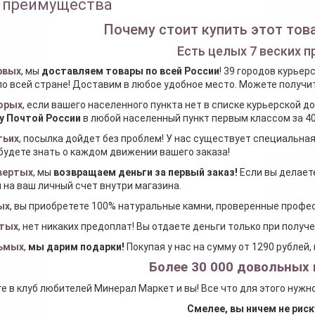
 преимущества
Почему стоит купить этот това
Есть целых 7 веских п
рвых
, мы
доставляем товары по всей России
! 39 городов курьер
по всей стране! Доставим в любое удобное место. Можете получить
орых
, если вашего населенного пункта нет в списке курьерской 
у Почтой России
в любой населенный пункт первым классом за 40
тьих
, посылка дойдет без проблем! У нас существует специальна
будете знать о каждом движении вашего заказа!
вертых
, мы
возвращаем деньги за первый заказ
!
Если вы делаете
 на ваш личный счет внутри магазина.
ых
, вы приобретете 100% натуральные камни, проверенные проф
тых
, нет никаких предоплат! Вы отдаете деньги только при получ
ьмых
,
мы дарим подарки
!
Покупая у нас на сумму от 1290 рублей
Более 30 000 довольных 
е в клуб любителей Минерал Маркет и вы! Все что для этого нужн
Смелее, вы ничем не риск