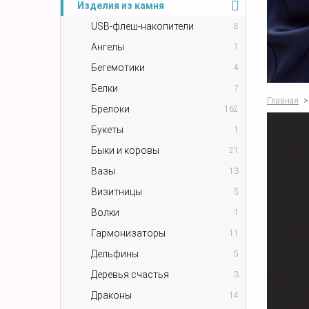
Изделия из камня
USB-флеш-накопители
8
Ангелы
1
Бегемотики
4
Белки
7
Главная
>
Брелоки
162
Букеты
1
Быки и коровы
21
Вазы
13
Визитницы
5
Волки
1
Гармонизаторы
11
Дельфины
5
Деревья счастья
3
Драконы
14