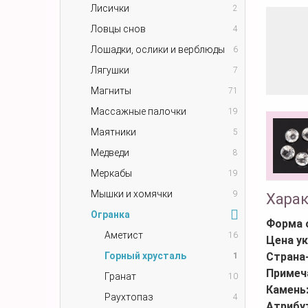
Лисички
2
Ловцы снов
4
Лошадки, ослики и верблюды
6
Лягушки
7
Магниты
71
Массажные палочки
19
Маятники
5
Медведи
8
Меркабы
19
Мышки и хомячки
9
Хара
Огранка
Форма 
Аметист
16
Цена ук
Горный хрусталь
Страна
1
Примеч
Гранат
10
Камень
Раухтопаз
4
Атрибу