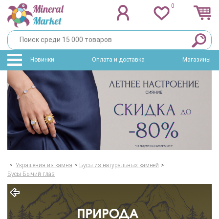
0
Новинки
Оплата и доставка
Магазины
>
Украшения из камня
>
Бусы из натуральных камней
>
Бусы Бычий глаз