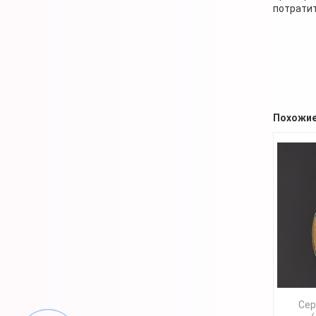
потратит
Похожие
Сер