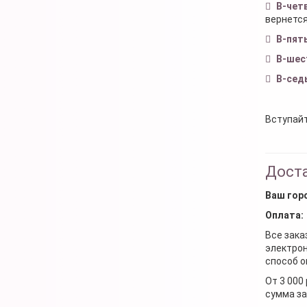
В-чет
вернется
В-пят
В-шес
В-сед
Вступайт
Доста
Ваш гор
Оплата:
Все зака
электрон
способ о
От 3 000
сумма за