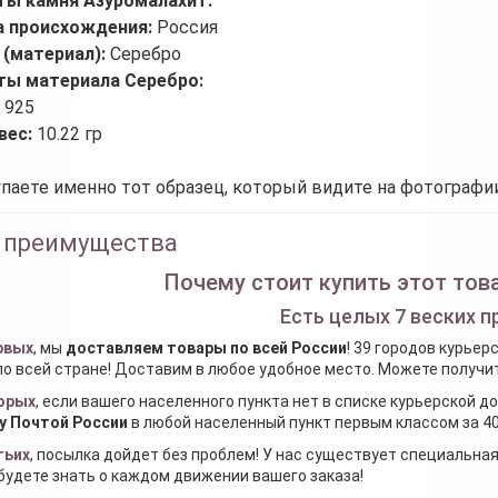
ты камня Азуромалахит:
а происхождения:
Россия
 (материал):
Серебро
ты материала Серебро:
:
925
вес:
10.22 гр
паете именно тот образец, который видите на фотографии
 преимущества
Почему стоит купить этот това
Есть целых 7 веских п
рвых
, мы
доставляем товары по всей России
! 39 городов курьер
по всей стране! Доставим в любое удобное место. Можете получить
орых
, если вашего населенного пункта нет в списке курьерской 
у Почтой России
в любой населенный пункт первым классом за 40
тьих
, посылка дойдет без проблем! У нас существует специальна
будете знать о каждом движении вашего заказа!