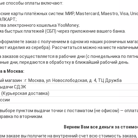
ые способы оплаты включают:
ские карты платёжных систем: МИР, Mastercard, Maestro, Visa, Unio
 ЭЛКАРТ;
ва электронного кошелька YooMoney;
а быстрых платежей (СБП) через приложение вашего банка.
оформляете заказ с получением в одном из наших розничных мага
ют изделия из серебра). Рассчитаться можно на месте наличными
 заказов осуществляется в рабочие дни (с понедельника по пятн
ные дни, передаются в обработку в ближайший рабочий день.
а в Москва:
й магазин : г. Москва, ул. Новослободская, д. 4, ТЦ Дружба
выдачи СДЭК
 (Курьерская доставка)
оссии
 выборе пунктом выдачи точки с постаматом (не офисом) — оплата
правка по вторникам.
Вернем Вам все деньги за стоимо
ом заказе вы получите на внутренний счет всю стоимость заказа,