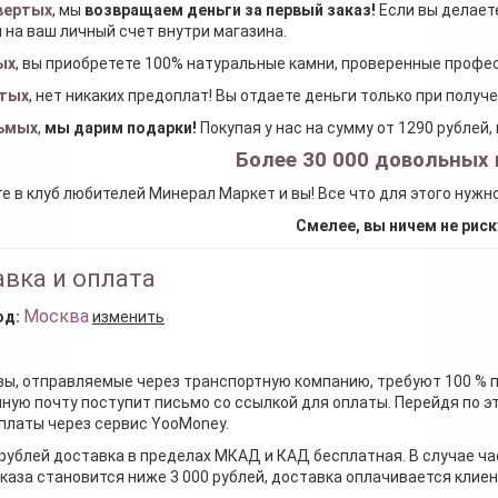
вертых
, мы
возвращаем деньги за первый заказ
!
Если вы делаете
 на ваш личный счет внутри магазина.
ых
, вы приобретете 100% натуральные камни, проверенные проф
тых
, нет никаких предоплат! Вы отдаете деньги только при получ
ьмых
,
мы дарим подарки
!
Покупая у нас на сумму от 1290 рублей
Более 30 000 довольных 
е в клуб любителей Минерал Маркет и вы! Все что для этого нужн
Смелее, вы ничем не риск
вка и оплата
Москва
од:
изменить
зы, отправляемые через транспортную компанию, требуют 100 % 
ную почту поступит письмо со ссылкой для оплаты. Перейдя по э
платы через сервис YooMoney.
 рублей доставка в пределах МКАД и КАД бесплатная. В случае ча
каза становится ниже 3 000 рублей, доставка оплачивается клие