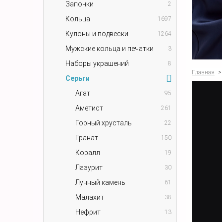
Запонки
2
Кольца
1697
Кулоны и подвески
1264
Мужские кольца и печатки
3
Наборы украшений
8
Главная
>
Серьги
Агат
95
Аметист
261
Горный хрусталь
22
Гранат
150
Коралл
19
Лазурит
30
Лунный камень
61
Малахит
38
Нефрит
13