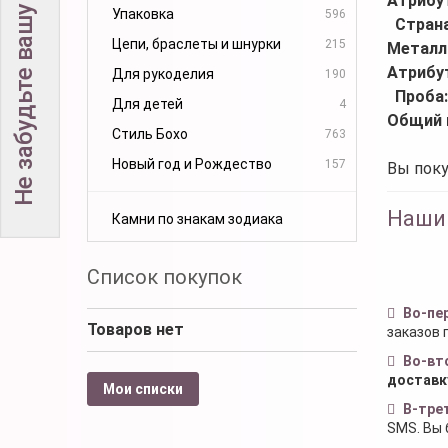
Не забудьте вашу скидку!
Атрибу
Упаковка
596
Стран
Цепи, браслеты и шнурки
215
Металл
Атрибу
Для рукоделия
190
Проба
Для детей
4
Общий 
Стиль Бохо
763
Новый год и Рождество
157
Вы поку
Наши
Камни по знакам зодиака
Список покупок
Во-пе
Товаров нет
заказов 
Во-вт
доставк
Мои списки
В-тре
SMS. Вы 