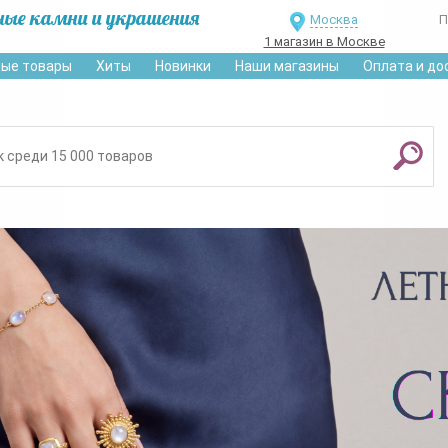
ные камни и украшения
Москва
П
1 магазин в Москве
ые товары
Хиты
Новинки
Наши магазины
Оплата и до