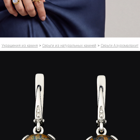
Украшения из камня
>
Серьги из натуральных камней
>
Серьги Азуромалахит