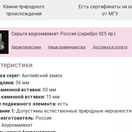
Камни природного
Есть сертификаты на к
происхождения
от МГУ
Серьги азуромалахит Россия (серебро 925 пр.)
Характеристики
Наши преимущества
Доставка и оплата
ктеристики
ка серег:
Английский замок
длина:
36 мм
каменной вставки:
20 мм
 каменной вставки:
15 мм
е подвижного элемента:
есть
ание 1:
Допустимы естественные природные неровности 
-изготовитель:
Россия
:
Азуромалахит