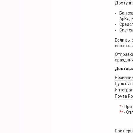
Доступн
Банков
АрКа,
Средст
Систем
Если вы 
составля
Отправка
празднич
Доставк
Розничны
Пункты 
Интеграл
Почта Р
*
- При
**
- От
При перв