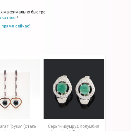
ах максимально быстро.
в каталог
!
й
прямо сейчас!
агат Грузия (сталь
Серьги изумруд Колумбия