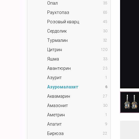
Опал
35
Раухтопаз
65
Розовый кварц
45
Сердолик
30
Турмалин
32
Цитрин
120
Яшма
33
Авантюрин
23
Азурит
1
Азуромалахит
6
Аквамарин
27
Амазонит
30
Аметрин
1
Апатит
9
Бирюза
22