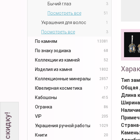
Бычий глаз
3
Посмотреть все
51
Украшения для волос
1
Посмотреть все
3
По камням
13381
По знаку зодиака
68
Коллекции из камней
52
Хара
Изделия из камня
1802
Коллекционные минералы
2857
Тип зам
Общая 
Ювелирная косметика
17
Длина 
Кабошоны
415
Ширина
Огранка
86
Наличи
VIP
205
Примеч
Страна
Украшения ручной работы
1029
Камень
Книги
20