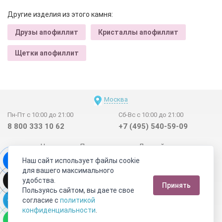
Другие изделия из этого камня:
Друзы апофиллит
Кристаллы апофиллит
Щетки апофиллит
Москва
Пн-Пт с 10:00 до 21:00
Сб-Вс с 10:00 до 21:00
8 800 333 10 62
+7 (495) 540-59-09
Новинки
Поставщикам
Личный счет
Наш сайт использует файлы cookie
Договор-оферта
О нас
Наши магазины
для вашего максимального
Отзывы покупателей
Сертификаты
Статьи
удобства.
Принять
Обратная связь
Видео о камнях
СОУТ
Телеграм
Пользуясь сайтом, вы даете свое
согласие с
политикой
Max
ВКонтакте
конфиденциальности
.