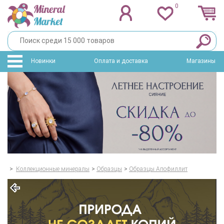
0
Новинки
Оплата и доставка
Магазины
>
Коллекционные минералы
>
Образцы
>
Образцы Апофиллит