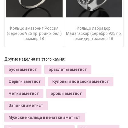
Кольцо амазонит Россия
Кольцо лабрадор
(серебро 925 пр. родир. бел.)
Мадагаскар (серебро 925 пр.
размер 18
оксидир.) размер 18
Другие изделия из этого камня:
Бусы аметист
Браслеты аметист
Серьги аметист
Кулоны и подвески аметист
Четки аметист
Броши аметист
Запонки аметист
Мужские кольца и печатки аметист