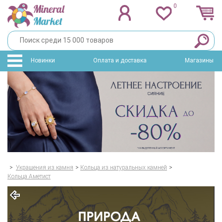
0
Новинки
Оплата и доставка
Магазины
>
Украшения из камня
>
Кольца из натуральных камней
>
Кольца Аметист