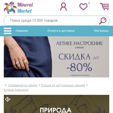
0
Новинки
Оплата и доставка
Магазины
>
Украшения из камня
>
Кольца из натуральных камней
>
Кольца Амазонит