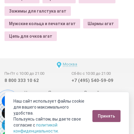
Зажимы для галстука агат
Мужские кольца и печатки агат
Шармы агат
Цепь для очков агат
Москва
Пн-Пт с 10:00 до 21:00
Сб-Вс с 10:00 до 21:00
8 800 333 10 62
+7 (495) 540-59-09
Новинки
Поставщикам
Личный счет
Наш сайт использует файлы cookie
Договор-оферта
О нас
Наши магазины
для вашего максимального
Отзывы покупателей
Сертификаты
Статьи
удобства.
Принять
Обратная связь
Видео о камнях
СОУТ
Телеграм
Пользуясь сайтом, вы даете свое
согласие с
политикой
Max
ВКонтакте
конфиденциальности
.