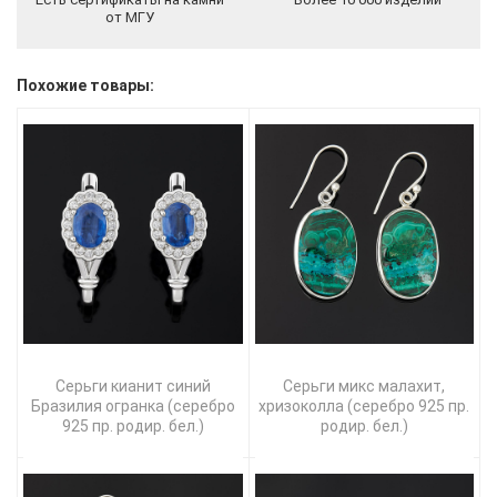
от МГУ
Похожие товары:
Серьги кианит синий
Серьги микс малахит,
Бразилия огранка (серебро
хризоколла (серебро 925 пр.
925 пр. родир. бел.)
родир. бел.)