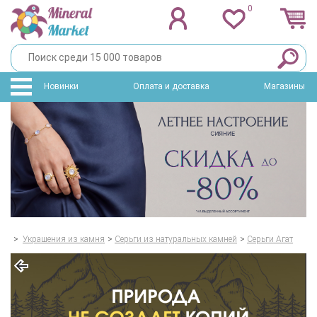
0
Новинки
Оплата и доставка
Магазины
>
Украшения из камня
>
Серьги из натуральных камней
>
Серьги Агат