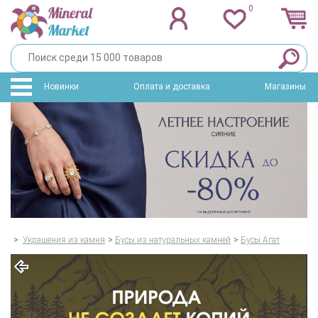
0
Новинки
Оплата и доставка
Магазины
>
Украшения из камня
>
Бусы из натуральных камней
>
Бусы Агат