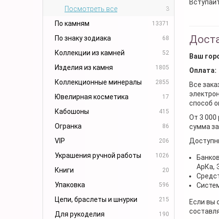
Вступайт
Посмотреть все
3
По камням
13371
Доста
По знаку зодиака
68
Коллекции из камней
52
Ваш гор
Изделия из камня
1805
Оплата:
Коллекционные минералы
2855
Все зака
электрон
Ювелирная косметика
17
способ о
Кабошоны
415
От 3 000
Огранка
86
сумма за
VIP
Доступн
206
Украшения ручной работы
1026
Банков
АрКа,
Книги
20
Средст
Упаковка
596
Систем
Цепи, браслеты и шнурки
215
Если вы 
составля
Для рукоделия
190