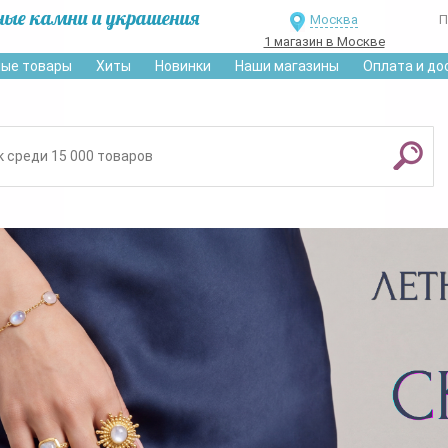
ные камни и украшения
Москва
П
1 магазин в Москве
ые товары
Хиты
Новинки
Наши магазины
Оплата и до