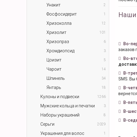
Унакит
2
Наши
Фосфосидерит
1
Хризоколла
12
Хризолит
101
Хризопраз
6
Во-пе
заказов 
Хромдиопсид
3
Во-вт
Цоизит
5
доставк
Чароит
14
В-тре
Шпинель
34
SMS. Вы 
Янтарь
18
В-чет
вернется
Кулоны и подвески
1266
В-пят
Мужские кольца и печатки
3
В-шес
Наборы украшений
8
В-сед
Серьги
2029
Украшения для волос
1