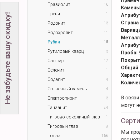
Примеч
Празиолит
16
Камень
Пренит
1
Не забудьте вашу скидку!
Атрибу
Страна
Родонит
13
Вариаци
Родохрозит
11
Металл
Рубин
15
Атрибу
Рутиловый кварц
3
Проба:
Покрыт
Сапфир
17
Общий 
Селенит
1
Характ
Содалит
4
Количе
Солнечный камень
4
В связи
Спектропирит
3
могут н
Танзанит
24
Тигрово-соколиный глаз
1
Серт
Тигровый глаз
8
Мы прод
Топаз
166
посмот