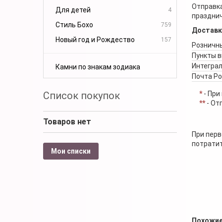
Отправка
Для детей
4
празднич
Стиль Бохо
759
Доставк
Новый год и Рождество
157
Розничны
Пункты 
Интеграл
Камни по знакам зодиака
Почта Р
Список покупок
*
- При
**
- От
Товаров нет
При перв
потратит
Мои списки
Похожие