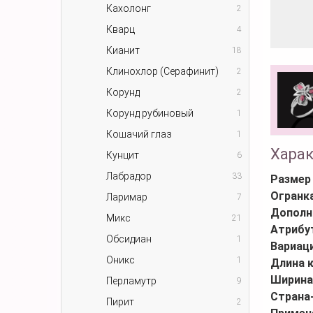
Кахолонг
2
Кварц
4
Кианит
18
Клинохлор (Серафинит)
2
Корунд
2
Корунд рубиновый
1
Кошачий глаз
1
Хара
Кунцит
6
Лабрадор
33
Размер
Огранк
Ларимар
7
Дополн
Микс
21
Атрибу
Обсидиан
1
Вариаци
Оникс
1
Длина 
Ширина
Перламутр
9
Страна
Пирит
2