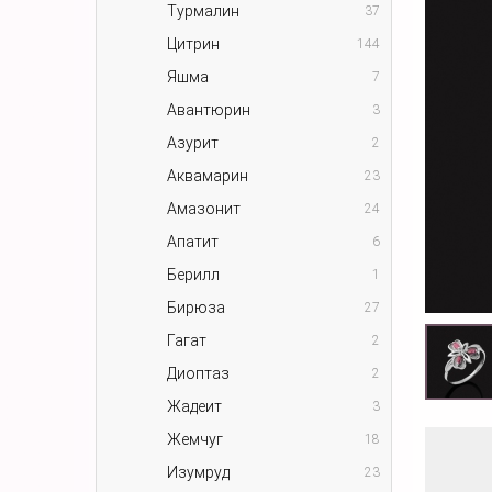
Турмалин
37
Цитрин
144
Яшма
7
Авантюрин
3
Азурит
2
Аквамарин
23
Амазонит
24
Апатит
6
Берилл
1
Бирюза
27
Гагат
2
Диоптаз
2
Жадеит
3
Жемчуг
18
Изумруд
23