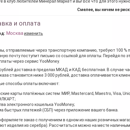
е в клуб любителей Минерал Маркет и вы! Все что для этого нужн
Смелее, вы ничем не риск
вка и оплата
Москва
од:
изменить
зы, отправляемые через транспортную компанию, требуют 100 % 
ную почту поступит письмо со ссылкой для оплаты. Перейдя по э
платы через сервис YooMoney.
 рублей доставка в пределах МКАД и КАД бесплатная. В случае ча
каза становится ниже 3 000 рублей, доставка оплачивается клие
ые способы оплаты включают:
ские карты платёжных систем: МИР, Mastercard, Maestro, Visa, Unio
 ЭЛКАРТ;
ва электронного кошелька YooMoney;
а быстрых платежей (СБП) через приложение вашего банка.
оформляете заказ с получением в одном из наших розничных мага
ют изделия из серебра). Рассчитаться можно на месте наличными