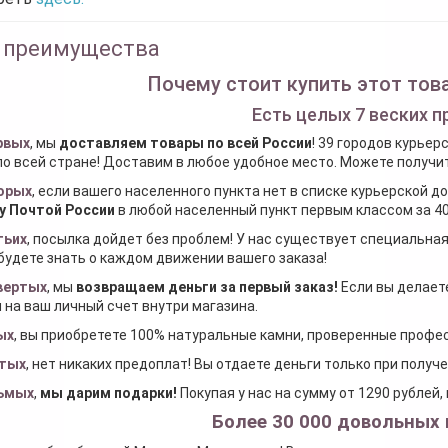
 преимущества
Почему стоит купить этот това
Есть целых 7 веских п
рвых
, мы
доставляем товары по всей России
! 39 городов курьер
по всей стране! Доставим в любое удобное место. Можете получить
орых
, если вашего населенного пункта нет в списке курьерской 
у Почтой России
в любой населенный пункт первым классом за 40
тьих
, посылка дойдет без проблем! У нас существует специальна
будете знать о каждом движении вашего заказа!
вертых
, мы
возвращаем деньги за первый заказ
!
Если вы делаете
 на ваш личный счет внутри магазина.
ых
, вы приобретете 100% натуральные камни, проверенные проф
тых
, нет никаких предоплат! Вы отдаете деньги только при получ
ьмых
,
мы дарим подарки
!
Покупая у нас на сумму от 1290 рублей
Более 30 000 довольных 