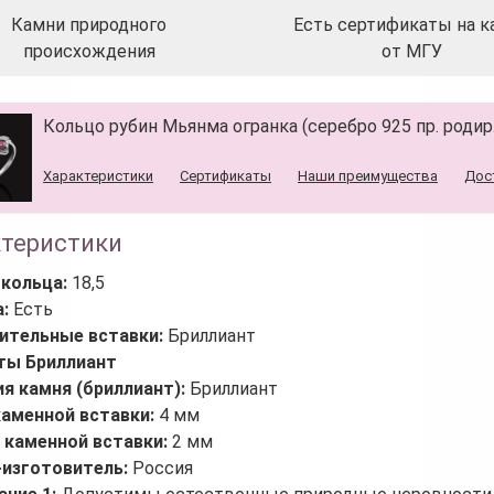
Камни природного
Есть сертификаты на к
происхождения
от МГУ
Кольцо рубин Мьянма огранка (серебро 925 пр. родир. 
Характеристики
Сертификаты
Наши преимущества
Дос
ктеристики
 кольца:
18,5
а:
Есть
ительные вставки:
Бриллиант
ты Бриллиант
я камня (бриллиант):
Бриллиант
каменной вставки:
4 мм
 каменной вставки:
2 мм
-изготовитель:
Россия