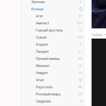
Запонки
2
Кольца
Агат
37
Аметист
316
Горный хрусталь
10
Главная
>
Гранат
146
Коралл
8
Лазурит
21
Лунный камень
45
Малахит
18
Нефрит
19
Опал
38
Раухтопаз
88
Розовый кварц
29
Сердолик
6