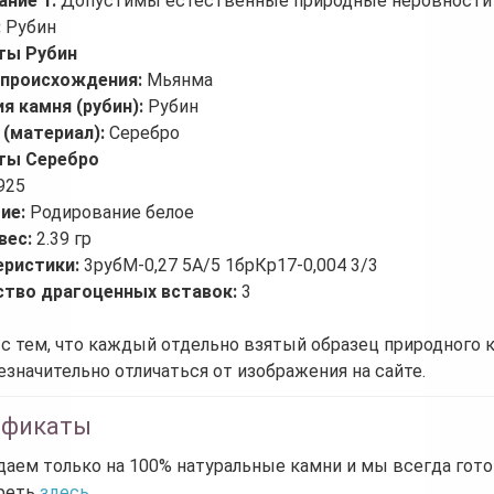
ание 1:
Допустимы естественные природные неровности 
:
Рубин
ты Рубин
 происхождения:
Мьянма
я камня (рубин):
Рубин
 (материал):
Серебро
ты Серебро
925
ие:
Родирование белое
вес:
2.39 гр
еристики:
3рубМ-0,27 5А/5 1брКр17-0,004 3/3
ство драгоценных вставок:
3
 с тем, что каждый отдельно взятый образец природного 
езначительно отличаться от изображения на сайте.
ификаты
аем только на 100% натуральные камни и мы всегда гот
реть
здесь.