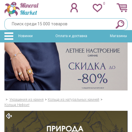
0
Новинки
Оплата и доставка
Магазины
>
Украшения из камня
>
Кольца из натуральных камней
>
Кольца Нефрит