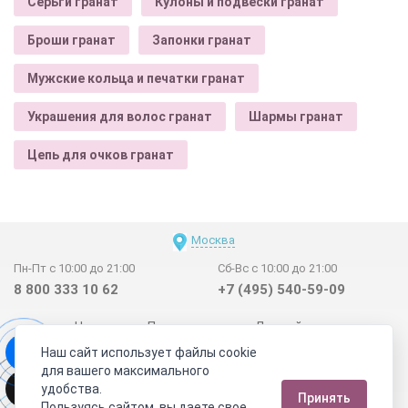
Серьги гранат
Кулоны и подвески гранат
Броши гранат
Запонки гранат
Мужские кольца и печатки гранат
Украшения для волос гранат
Шармы гранат
Цепь для очков гранат
Москва
Пн-Пт с 10:00 до 21:00
Сб-Вс с 10:00 до 21:00
8 800 333 10 62
+7 (495) 540-59-09
Новинки
Поставщикам
Личный счет
Наш сайт использует файлы cookie
Договор-оферта
О нас
Наши магазины
для вашего максимального
Отзывы покупателей
Сертификаты
Статьи
удобства.
Принять
Обратная связь
Видео о камнях
СОУТ
Телеграм
Пользуясь сайтом, вы даете свое