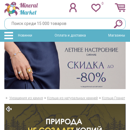
0
Новинки
Оплата и доставка
Магазины
>
Украшения из камня
>
Кольца из натуральных камней
>
Кольца Гранат