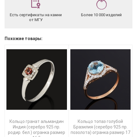
Есть сертификаты на камни
Более 10 000 изделий
от МГУ
Похожие товары:
Кольцо гранат альмандин
Кольцо топаз голубой
Индия (серебро 925 пр.
Бразилия (серебро 925 пр.
родир. бел.) огранка размер
позолота) огранка размер 17