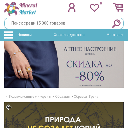
0
Новинки
Оплата и доставка
Магазины
>
Коллекционные минералы
>
Образцы
>
Образцы Гранат