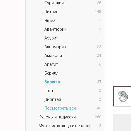
Турмалин
36
Цитрин
145
Яшма
7
Авантюрин
3
Азурит
1
Аквамарин
23
Амазонит
24
Апатит
6
Берилл
1
Бирюза
27
Гагат
2
Диоптаз
2
Посмотреть все
43
Кулоны и подвески
1260
Мужские кольца и печатки
3