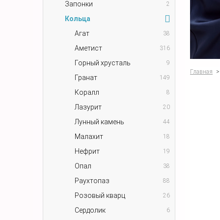
Запонки
2
Кольца
Агат
38
Аметист
316
Горный хрусталь
9
Главная
>
Гранат
149
Коралл
8
Лазурит
20
Лунный камень
44
Малахит
18
Нефрит
19
Опал
38
Раухтопаз
88
Розовый кварц
26
Сердолик
6