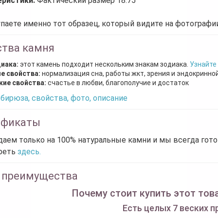
еристики:
Фактический размер 18.75
паете именно тот образец, который видите на фотографии
ства камня
диака:
этот камень подходит нескольким знакам зодиака.
Узнайте
е свойства:
нормализация сна, работы жкт, зрения и эндокринно
кие свойства:
счастье в любви, благополучие и достаток
бирюза, свойства, фото, описание
ификаты
аем только на 100% натуральные камни и мы всегда гот
реть
здесь.
 преимущества
Почему стоит купить этот това
Есть целых 7 веских п