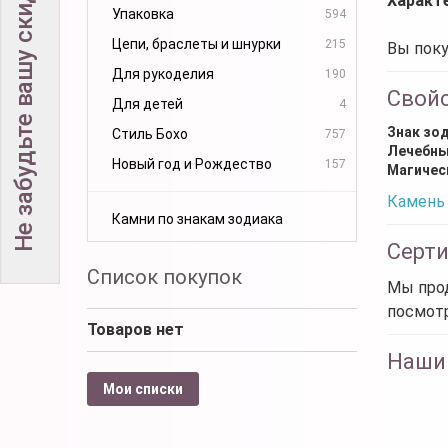
Не забудьте вашу скидку!
Характ
Упаковка
594
Цепи, браслеты и шнурки
215
Вы поку
Для рукоделия
190
Свой
Для детей
4
Знак зо
Стиль Бохо
757
Лечебны
Новый год и Рождество
157
Магичес
Камень 
Камни по знакам зодиака
Серт
Список покупок
Мы прод
посмот
Товаров нет
Наши
Мои списки