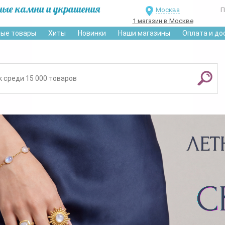
ные камни и украшения
Москва
П
1 магазин в Москве
ые товары
Хиты
Новинки
Наши магазины
Оплата и до