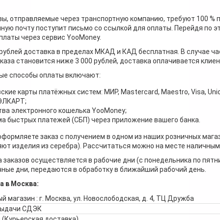
зы, отправляемые через транспортную компанию, требуют 100 % 
ную почту поступит письмо со ссылкой для оплаты. Перейдя по э
платы через сервис YooMoney.
 рублей доставка в пределах МКАД и КАД бесплатная. В случае ча
каза становится ниже 3 000 рублей, доставка оплачивается клие
ые способы оплаты включают:
ские карты платёжных систем: МИР, Mastercard, Maestro, Visa, Unio
 ЭЛКАРТ;
ва электронного кошелька YooMoney;
а быстрых платежей (СБП) через приложение вашего банка.
оформляете заказ с получением в одном из наших розничных мага
ют изделия из серебра). Рассчитаться можно на месте наличными
 заказов осуществляется в рабочие дни (с понедельника по пятн
ные дни, передаются в обработку в ближайший рабочий день.
а в Москва:
й магазин : г. Москва, ул. Новослободская, д. 4, ТЦ Дружба
выдачи СДЭК
 (Курьерская доставка)