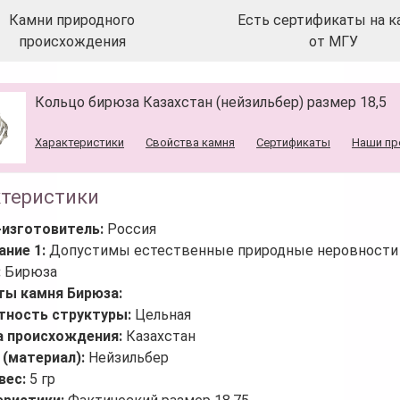
Камни природного
Есть сертификаты на к
происхождения
от МГУ
Кольцо бирюза Казахстан (нейзильбер) размер 18,5
Характеристики
Свойства камня
Сертификаты
Наши пр
ктеристики
-изготовитель:
Россия
ание 1:
Допустимы естественные природные неровности 
:
Бирюза
ты камня Бирюза:
тность структуры:
Цельная
а происхождения:
Казахстан
 (материал):
Нейзильбер
вес:
5 гр