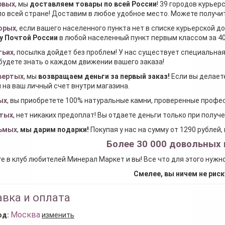
рвых
, мы
доставляем товары по всей России
! 39 городов курьер
по всей стране! Доставим в любое удобное место. Можете получить
орых
, если вашего населенного пункта нет в списке курьерской 
у Почтой России
в любой населенный пункт первым классом за 40
тьих
, посылка дойдет без проблем! У нас существует специальна
будете знать о каждом движении вашего заказа!
вертых
, мы
возвращаем деньги за первый заказ
!
Если вы делаете
 на ваш личный счет внутри магазина.
ых
, вы приобретете 100% натуральные камни, проверенные проф
тых
, нет никаких предоплат! Вы отдаете деньги только при получ
ьмых
,
мы дарим подарки
!
Покупая у нас на сумму от 1290 рублей
Более 30 000 довольных 
е в клуб любителей Минерал Маркет и вы! Все что для этого нужн
Смелее, вы ничем не риск
вка и оплата
Москва
од:
изменить