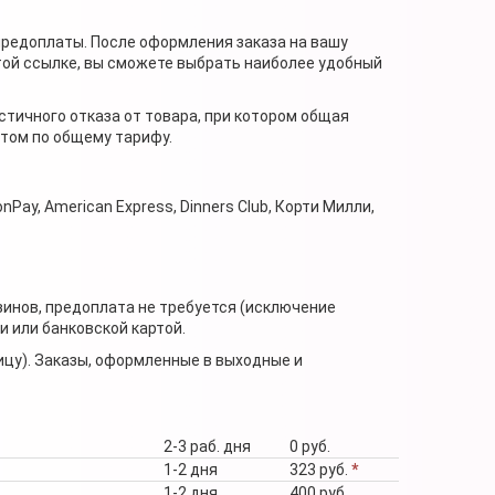
предоплаты. После оформления заказа на вашу
той ссылке, вы сможете выбрать наиболее удобный
стичного отказа от товара, при котором общая
нтом по общему тарифу.
nPay, American Express, Dinners Club, Корти Милли,
зинов, предоплата не требуется (исключение
 или банковской картой.
ицу). Заказы, оформленные в выходные и
2-3 раб. дня
0 руб.
1-2 дня
323 руб.
*
1-2 дня
400 руб.