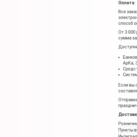
Оплата:
Все зака
электрон
способ о
От 3 000
сумма за
Доступн
Банков
АрКа,
Средст
Систем
Если вы 
составля
Отправка
празднич
Доставк
Розничны
Пункты 
Интеграл