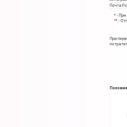
Почта Р
*
- При
**
- От
При перв
потратит
Похожие