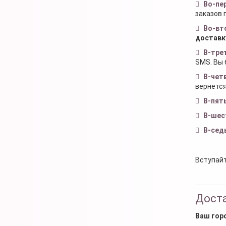
Во-пе
заказов 
Во-вт
доставк
В-тре
SMS. Вы 
В-чет
вернется
В-пят
В-шес
В-сед
Вступайт
Доста
Ваш гор