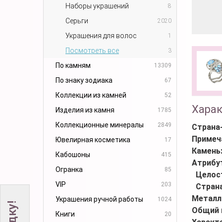
Наборы украшений
8
Серьги
2020
Украшения для волос
1
Посмотреть все
3
По камням
13309
По знаку зодиака
67
Коллекции из камней
52
Хара
Изделия из камня
1785
Коллекционные минералы
2849
Страна
Примеч
Ювелирная косметика
17
Камень
Кабошоны
415
Атрибу
Огранка
85
Целос
VIP
203
Стран
Металл
Украшения ручной работы
1024
Общий 
Книги
20