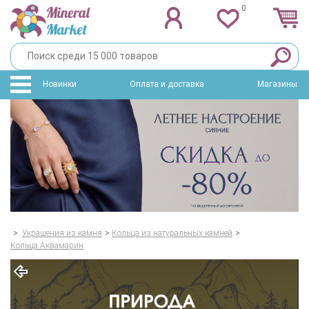
0
Новинки
Оплата и доставка
Магазины
>
Украшения из камня
>
Кольца из натуральных камней
>
Кольца Аквамарин