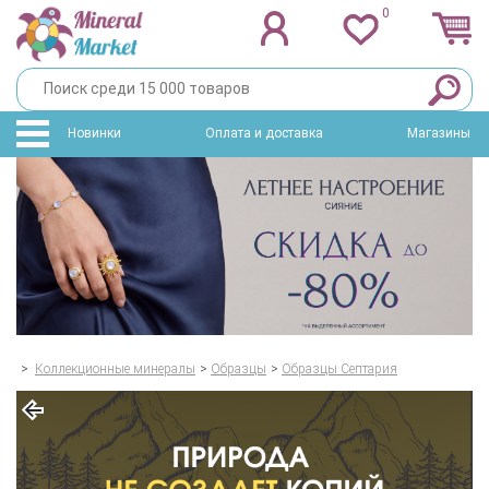
0
Новинки
Оплата и доставка
Магазины
>
Коллекционные минералы
>
Образцы
>
Образцы Септария