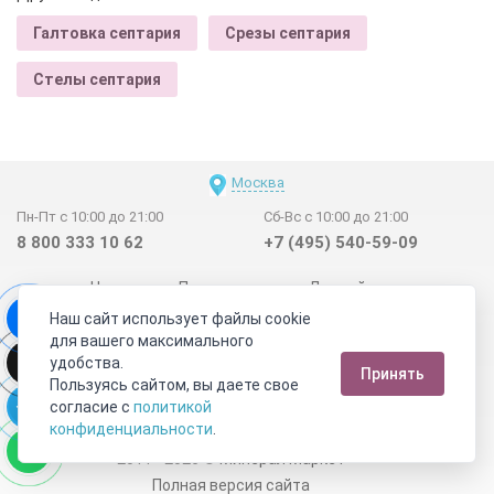
Галтовка септария
Срезы септария
Стелы септария
Москва
Пн-Пт с 10:00 до 21:00
Сб-Вс с 10:00 до 21:00
8 800 333 10 62
+7 (495) 540-59-09
Новинки
Поставщикам
Личный счет
Наш сайт использует файлы cookie
Договор-оферта
О нас
Наши магазины
для вашего максимального
Отзывы покупателей
Сертификаты
Статьи
удобства.
Принять
Обратная связь
Видео о камнях
СОУТ
Телеграм
Пользуясь сайтом, вы даете свое
согласие с
политикой
Max
ВКонтакте
конфиденциальности
.
2011 - 2026
©
Минерал Маркет
Полная версия сайта