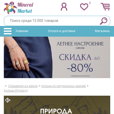
0
Новинки
Оплата и доставка
Магазины
>
Украшения из камня
>
Кольца из натуральных камней
>
Кольца Изумруд