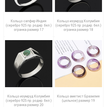
Кольцо сапфир Индия
Кольцо изумруд Колумбия
(серебро 925 пр. родир. бел.)
(серебро 925 пр. родир. бел.)
огранка размер 17
огранка размер 18
Кольцо изумруд Колумбия
Кольцо аметист Бразилия
(серебро 925 пр. родир. бел.)
(цельное) размер 19
огранка размер 20