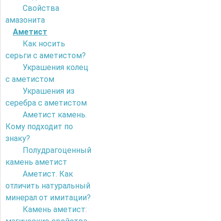
Свойства
амазонита
Аметист
Как носить
серьги с аметистом?
Украшения колец
с аметистом
Украшения из
серебра с аметистом
Аметист камень.
Кому подходит по
знаку?
Полудрагоценный
камень аметист
Аметист. Как
отличить натуральный
минерал от имитации?
Камень аметист: