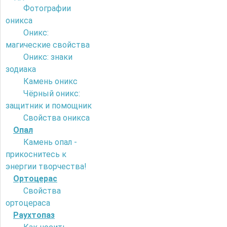
Фотографии
оникса
Оникс:
магические свойства
Оникс: знаки
зодиака
Камень оникс
Чёрный оникс:
защитник и помощник
Свойства оникса
Опал
Камень опал -
прикоснитесь к
энергии творчества!
Ортоцерас
Свойства
ортоцераса
Раухтопаз