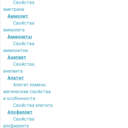
Свойства
аметрина
Аммолит
Свойства
аммолита
Аммониты
Свойства
аммонитов
Анапаит
Свойства
анапаита
Апатит
Апатит камень:
магические свойства
и особенности
Свойства апатита
Апофиллит
Свойства
апофиллита