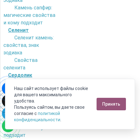
Зодиака
Камень сапфир:
магические свойства
и кому подходит
Селенит
Селенит камень:
свойства, знак
зодиака
Свойства
селенита
Сердолик
Как отличить
Наш сайт использует файлы cookie
сердолик от
для вашего максимального
искусственного
удобства.
Принять
камня?
Пользуясь сайтом, вы даете свое
Камень сердолик
согласие с
политикой
- его магические
конфиденциальности
.
свойства и кому
подходит