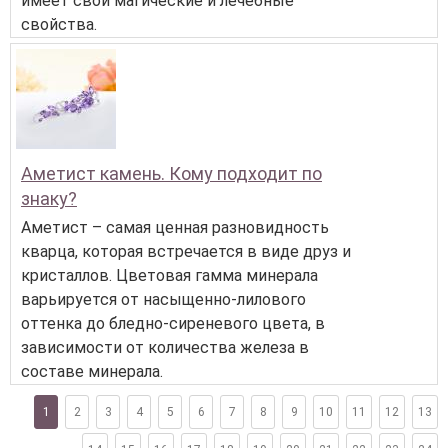
имеет свои магические и лечебные
свойства.
Аметист камень. Кому подходит по
знаку?
Аметист – самая ценная разновидность
кварца, которая встречается в виде друз и
кристаллов. Цветовая гамма минерала
варьируется от насыщенно-лилового
оттенка до бледно-сиреневого цвета, в
зависимости от количества железа в
составе минерала.
1
2
3
4
5
6
7
8
9
10
11
12
13