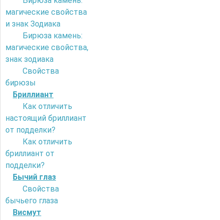
Бирюза камень:
магические свойства
и знак Зодиака
Бирюза камень:
магические свойства,
знак зодиака
Свойства
бирюзы
Бриллиант
Как отличить
настоящий бриллиант
от подделки?
Как отличить
бриллиант от
подделки?
Бычий глаз
Свойства
бычьего глаза
Висмут