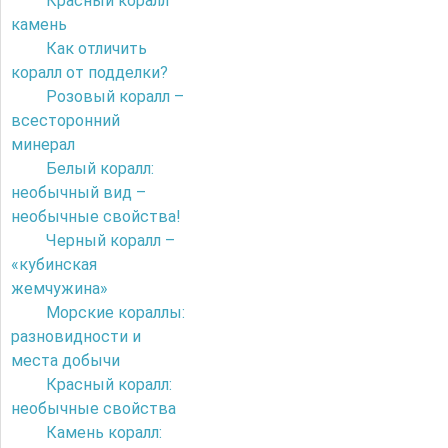
Красный коралл
камень
Как отличить
коралл от подделки?
Розовый коралл –
всесторонний
минерал
Белый коралл:
необычный вид –
необычные свойства!
Черный коралл –
«кубинская
жемчужина»
Морские кораллы:
разновидности и
места добычи
Красный коралл:
необычные свойства
Камень коралл: