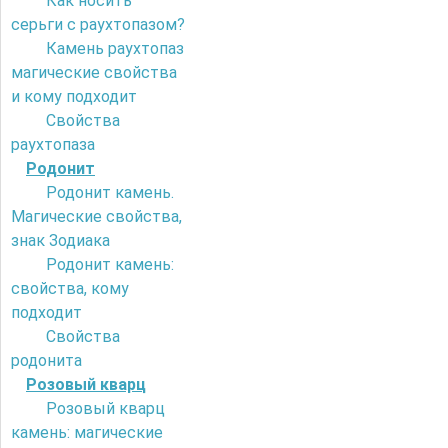
Как носить
серьги с раухтопазом?
Камень раухтопаз
магические свойства
и кому подходит
Свойства
раухтопаза
Родонит
Родонит камень.
Магические свойства,
знак Зодиака
Родонит камень:
свойства, кому
подходит
Свойства
родонита
Розовый кварц
Розовый кварц
камень: магические