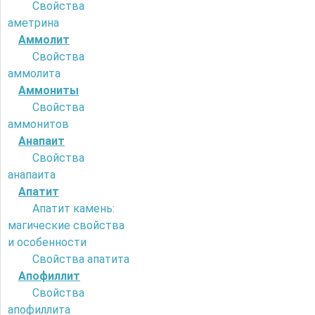
Свойства
аметрина
Аммолит
Свойства
аммолита
Аммониты
Свойства
аммонитов
Анапаит
Свойства
анапаита
Апатит
Апатит камень:
магические свойства
и особенности
Свойства апатита
Апофиллит
Свойства
апофиллита