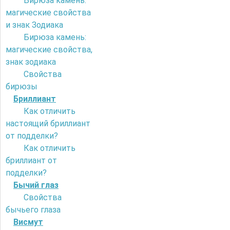
Бирюза камень:
магические свойства
и знак Зодиака
Бирюза камень:
магические свойства,
знак зодиака
Свойства
бирюзы
Бриллиант
Как отличить
настоящий бриллиант
от подделки?
Как отличить
бриллиант от
подделки?
Бычий глаз
Свойства
бычьего глаза
Висмут