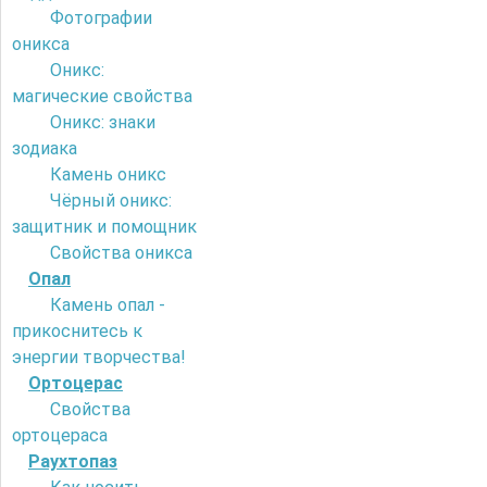
Фотографии
оникса
Оникс:
магические свойства
Оникс: знаки
зодиака
Камень оникс
Чёрный оникс:
защитник и помощник
Свойства оникса
Опал
Камень опал -
прикоснитесь к
энергии творчества!
Ортоцерас
Свойства
ортоцераса
Раухтопаз