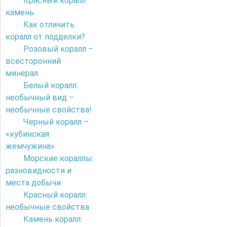
Красный коралл
камень
Как отличить
коралл от подделки?
Розовый коралл –
всесторонний
минерал
Белый коралл:
необычный вид –
необычные свойства!
Черный коралл –
«кубинская
жемчужина»
Морские кораллы:
разновидности и
места добычи
Красный коралл:
необычные свойства
Камень коралл: