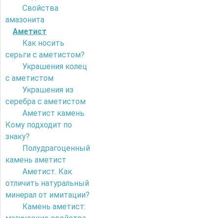
Свойства
амазонита
Аметист
Как носить
серьги с аметистом?
Украшения колец
с аметистом
Украшения из
серебра с аметистом
Аметист камень.
Кому подходит по
знаку?
Полудрагоценный
камень аметист
Аметист. Как
отличить натуральный
минерал от имитации?
Камень аметист: