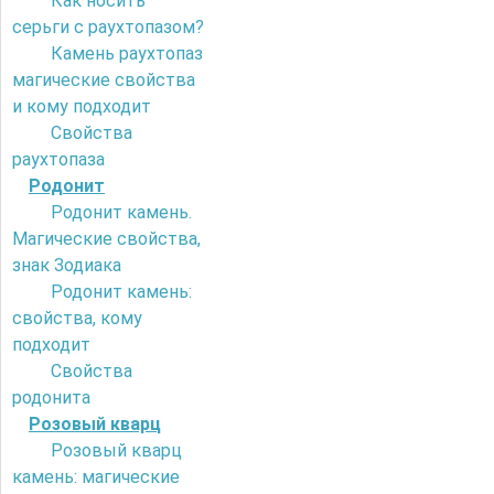
Как носить
серьги с раухтопазом?
Камень раухтопаз
магические свойства
и кому подходит
Свойства
раухтопаза
Родонит
Родонит камень.
Магические свойства,
знак Зодиака
Родонит камень:
свойства, кому
подходит
Свойства
родонита
Розовый кварц
Розовый кварц
камень: магические