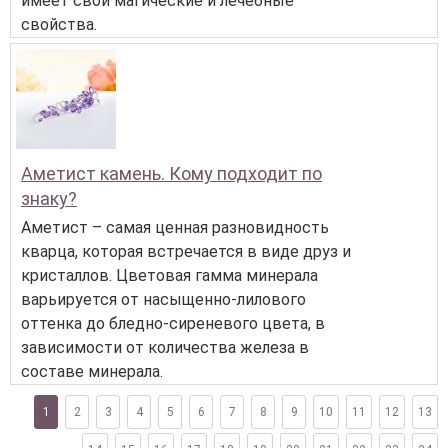
имеет свои магические и лечебные
свойства.
Аметист камень. Кому подходит по
знаку?
Аметист – самая ценная разновидность
кварца, которая встречается в виде друз и
кристаллов. Цветовая гамма минерала
варьируется от насыщенно-лилового
оттенка до бледно-сиреневого цвета, в
зависимости от количества железа в
составе минерала.
1
2
3
4
5
6
7
8
9
10
11
12
13