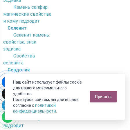
Зодиака
Камень сапфир:
магические свойства
и кому подходит
Селенит
Селенит камень:
свойства, знак
зодиака
Свойства
селенита
Сердолик
Как отличить
Наш сайт использует файлы cookie
сердолик от
для вашего максимального
искусственного
удобства.
Принять
камня?
Пользуясь сайтом, вы даете свое
Камень сердолик
согласие с
политикой
- его магические
конфиденциальности
.
свойства и кому
подходит