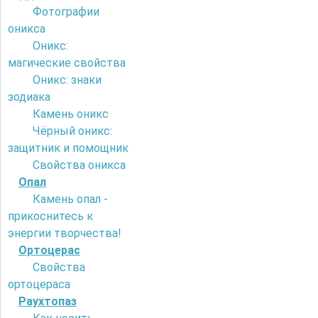
Фотографии
оникса
Оникс:
магические свойства
Оникс: знаки
зодиака
Камень оникс
Чёрный оникс:
защитник и помощник
Свойства оникса
Опал
Камень опал -
прикоснитесь к
энергии творчества!
Ортоцерас
Свойства
ортоцераса
Раухтопаз