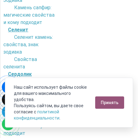
Зодиака
Камень сапфир:
магические свойства
и кому подходит
Селенит
Селенит камень:
свойства, знак
зодиака
Свойства
селенита
Сердолик
Как отличить
Наш сайт использует файлы cookie
сердолик от
для вашего максимального
искусственного
удобства.
Принять
камня?
Пользуясь сайтом, вы даете свое
Камень сердолик
согласие с
политикой
- его магические
конфиденциальности
.
свойства и кому
подходит