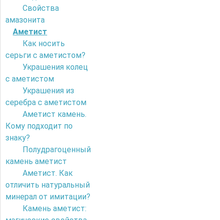
Свойства
амазонита
Аметист
Как носить
серьги с аметистом?
Украшения колец
с аметистом
Украшения из
серебра с аметистом
Аметист камень.
Кому подходит по
знаку?
Полудрагоценный
камень аметист
Аметист. Как
отличить натуральный
минерал от имитации?
Камень аметист: