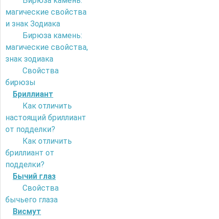
Бирюза камень:
магические свойства
и знак Зодиака
Бирюза камень:
магические свойства,
знак зодиака
Свойства
бирюзы
Бриллиант
Как отличить
настоящий бриллиант
от подделки?
Как отличить
бриллиант от
подделки?
Бычий глаз
Свойства
бычьего глаза
Висмут