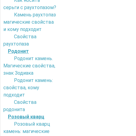
Как носить
серьги с раухтопазом?
Камень раухтопаз
магические свойства
и кому подходит
Свойства
раухтопаза
Родонит
Родонит камень.
Магические свойства,
знак Зодиака
Родонит камень:
свойства, кому
подходит
Свойства
родонита
Розовый кварц
Розовый кварц
камень: магические