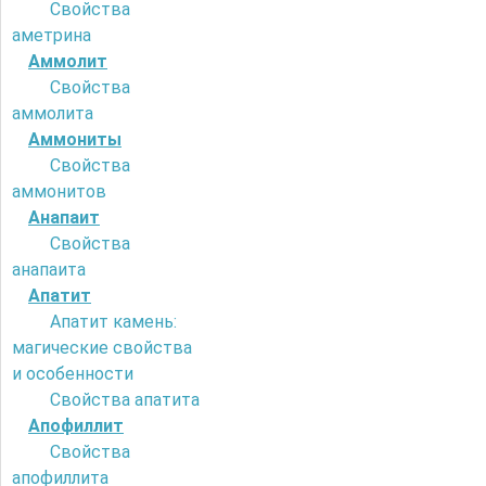
Свойства
аметрина
Аммолит
Свойства
аммолита
Аммониты
Свойства
аммонитов
Анапаит
Свойства
анапаита
Апатит
Апатит камень:
магические свойства
и особенности
Свойства апатита
Апофиллит
Свойства
апофиллита