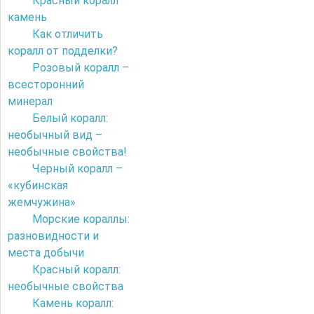
Красный коралл
камень
Как отличить
коралл от подделки?
Розовый коралл –
всесторонний
минерал
Белый коралл:
необычный вид –
необычные свойства!
Черный коралл –
«кубинская
жемчужина»
Морские кораллы:
разновидности и
места добычи
Красный коралл:
необычные свойства
Камень коралл: