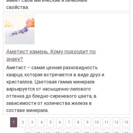
имеет свои магические и лечебные
свойства.
Аметист камень. Кому подходит по
знаку?
Аметист – самая ценная разновидность
кварца, которая встречается в виде друз и
кристаллов. Цветовая гамма минерала
варьируется от насыщенно-лилового
оттенка до бледно-сиреневого цвета, в
зависимости от количества железа в
составе минерала.
1
2
3
4
5
6
7
8
9
10
11
12
13