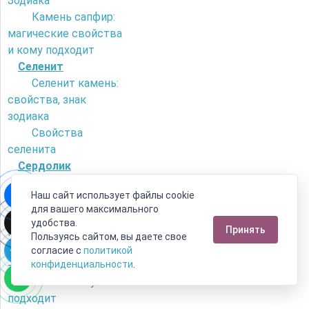
Зодиака
Камень сапфир:
магические свойства
и кому подходит
Селенит
Селенит камень:
свойства, знак
зодиака
Свойства
селенита
Сердолик
Как отличить
Наш сайт использует файлы cookie
сердолик от
для вашего максимального
искусственного
удобства.
Принять
камня?
Пользуясь сайтом, вы даете свое
Камень сердолик
согласие с
политикой
- его магические
конфиденциальности
.
свойства и кому
подходит