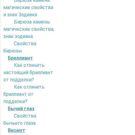
Бирюза камень:
магические свойства
и знак Зодиака
Бирюза камень:
магические свойства,
знак зодиака
Свойства
бирюзы
Бриллиант
Как отличить
настоящий бриллиант
от подделки?
Как отличить
бриллиант от
подделки?
Бычий глаз
Свойства
бычьего глаза
Висмут