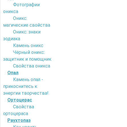
Фотографии
оникса
Оникс:
магические свойства
Оникс: знаки
зодиака
Камень оникс
Чёрный оникс:
защитник и помощник
Свойства оникса
Опал
Камень опал -
прикоснитесь к
энергии творчества!
Ортоцерас
Свойства
ортоцераса
Раухтопаз