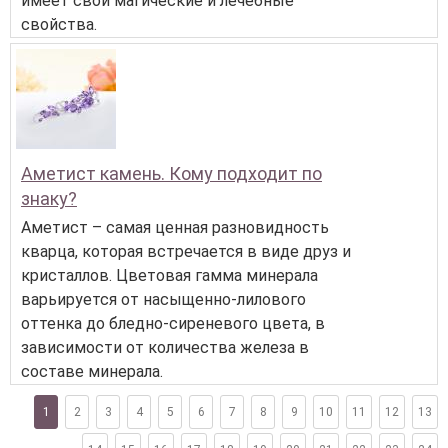
имеет свои магические и лечебные
свойства.
Аметист камень. Кому подходит по
знаку?
Аметист – самая ценная разновидность
кварца, которая встречается в виде друз и
кристаллов. Цветовая гамма минерала
варьируется от насыщенно-лилового
оттенка до бледно-сиреневого цвета, в
зависимости от количества железа в
составе минерала.
1
2
3
4
5
6
7
8
9
10
11
12
13