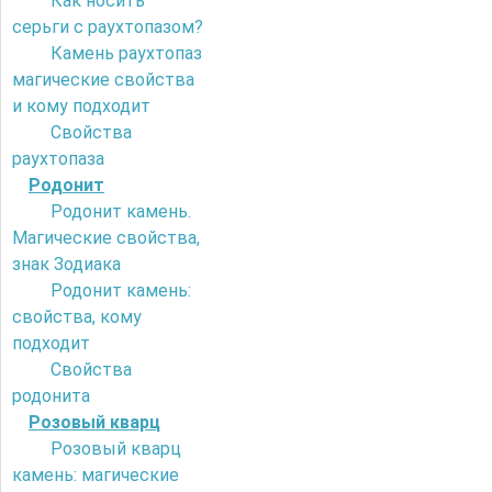
Как носить
серьги с раухтопазом?
Камень раухтопаз
магические свойства
и кому подходит
Свойства
раухтопаза
Родонит
Родонит камень.
Магические свойства,
знак Зодиака
Родонит камень:
свойства, кому
подходит
Свойства
родонита
Розовый кварц
Розовый кварц
камень: магические