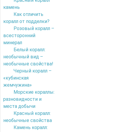
Красный коралл
камень
Как отличить
коралл от подделки?
Розовый коралл –
всесторонний
минерал
Белый коралл:
необычный вид –
необычные свойства!
Черный коралл –
«кубинская
жемчужина»
Морские кораллы:
разновидности и
места добычи
Красный коралл:
необычные свойства
Камень коралл: