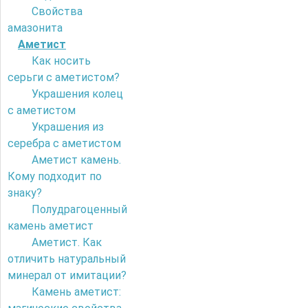
Свойства
амазонита
Аметист
Как носить
серьги с аметистом?
Украшения колец
с аметистом
Украшения из
серебра с аметистом
Аметист камень.
Кому подходит по
знаку?
Полудрагоценный
камень аметист
Аметист. Как
отличить натуральный
минерал от имитации?
Камень аметист: