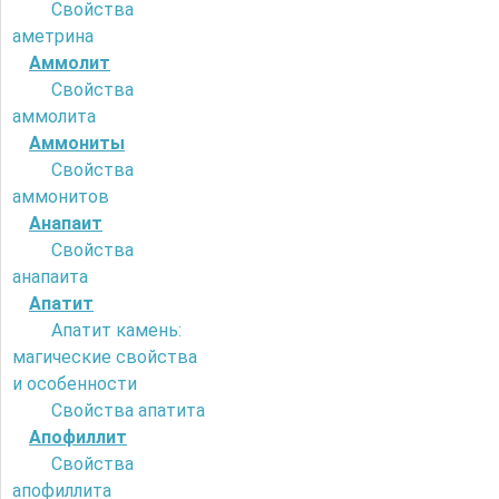
Свойства
аметрина
Аммолит
Свойства
аммолита
Аммониты
Свойства
аммонитов
Анапаит
Свойства
анапаита
Апатит
Апатит камень:
магические свойства
и особенности
Свойства апатита
Апофиллит
Свойства
апофиллита