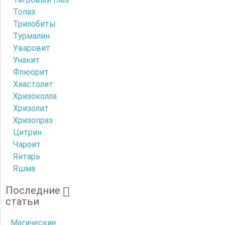
Топаз
Трилобиты
Турмалин
Уваровит
Унакит
Флюорит
Хиастолит
Хризоколла
Хризолит
Хризопраз
Цитрин
Чароит
Янтарь
Яшма
Последние
статьи
Магические