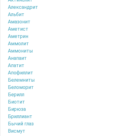
Александрит
Альбит
Амазонит
Аметист
Аметрин
Аммолит
Аммониты
Анапаит
Апатит
Апофиллит
Белемниты
Беломорит
Берилл
Биотит
Бирюза
Бриллиант
Бычий глаз
Висмут