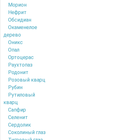
Морион
Нефрит
Обсидиан
Окаменелое
дерево
Оникс
Опал
Ортоцерас
Раухтопаз
Родонит
Розовый кварц
Рубин
Рутиловый
кварц
Сапфир
Селенит
Сердолик
Соколиный глаз
Тигровый глаз