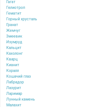
Гагат
Гелиотроп
Гематит
Горный хрусталь
Гранат
Жемчуг
Змеевик
Изумруд
Кальцит
Кахолонг
Кварц
Кианит
Коралл
Кошачий глаз
Лабрадор
Лазурит
Ларимар
Лунный камень
Малахит