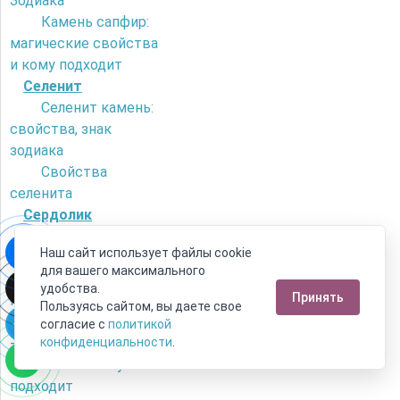
Зодиака
Камень сапфир:
магические свойства
и кому подходит
Селенит
Селенит камень:
свойства, знак
зодиака
Свойства
селенита
Сердолик
Как отличить
Наш сайт использует файлы cookie
сердолик от
для вашего максимального
искусственного
удобства.
Принять
камня?
Пользуясь сайтом, вы даете свое
Камень сердолик
согласие с
политикой
- его магические
конфиденциальности
.
свойства и кому
подходит