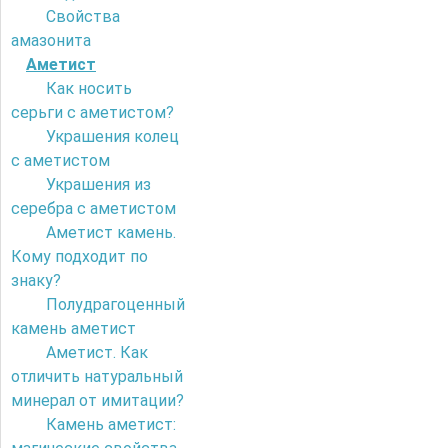
Свойства
амазонита
Аметист
Как носить
серьги с аметистом?
Украшения колец
с аметистом
Украшения из
серебра с аметистом
Аметист камень.
Кому подходит по
знаку?
Полудрагоценный
камень аметист
Аметист. Как
отличить натуральный
минерал от имитации?
Камень аметист: