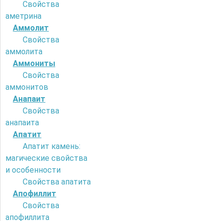
Свойства
аметрина
Аммолит
Свойства
аммолита
Аммониты
Свойства
аммонитов
Анапаит
Свойства
анапаита
Апатит
Апатит камень:
магические свойства
и особенности
Свойства апатита
Апофиллит
Свойства
апофиллита