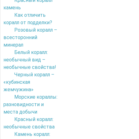
Красный коралл
камень
Как отличить
коралл от подделки?
Розовый коралл –
всесторонний
минерал
Белый коралл:
необычный вид –
необычные свойства!
Черный коралл –
«кубинская
жемчужина»
Морские кораллы:
разновидности и
места добычи
Красный коралл:
необычные свойства
Камень коралл: