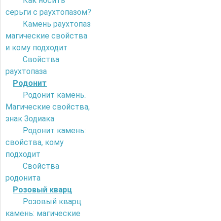
Как носить
серьги с раухтопазом?
Камень раухтопаз
магические свойства
и кому подходит
Свойства
раухтопаза
Родонит
Родонит камень.
Магические свойства,
знак Зодиака
Родонит камень:
свойства, кому
подходит
Свойства
родонита
Розовый кварц
Розовый кварц
камень: магические