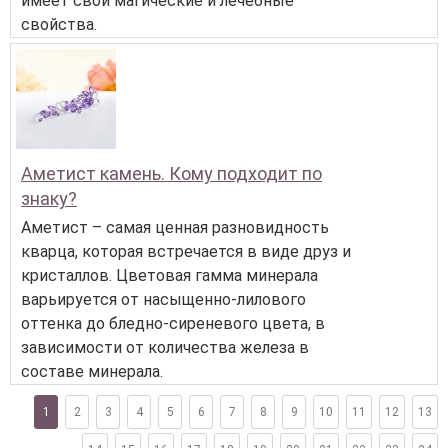
имеет свои магические и лечебные
свойства.
Аметист камень. Кому подходит по
знаку?
Аметист – самая ценная разновидность
кварца, которая встречается в виде друз и
кристаллов. Цветовая гамма минерала
варьируется от насыщенно-лилового
оттенка до бледно-сиреневого цвета, в
зависимости от количества железа в
составе минерала.
1
2
3
4
5
6
7
8
9
10
11
12
13