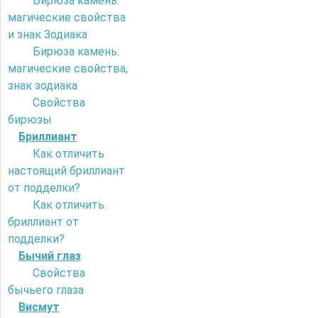
Бирюза камень:
магические свойства
и знак Зодиака
Бирюза камень:
магические свойства,
знак зодиака
Свойства
бирюзы
Бриллиант
Как отличить
настоящий бриллиант
от подделки?
Как отличить
бриллиант от
подделки?
Бычий глаз
Свойства
бычьего глаза
Висмут