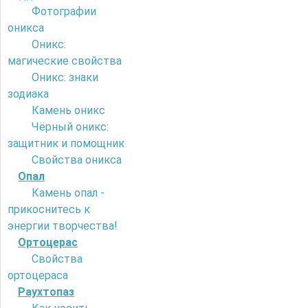
Фотографии
оникса
Оникс:
магические свойства
Оникс: знаки
зодиака
Камень оникс
Чёрный оникс:
защитник и помощник
Свойства оникса
Опал
Камень опал -
прикоснитесь к
энергии творчества!
Ортоцерас
Свойства
ортоцераса
Раухтопаз