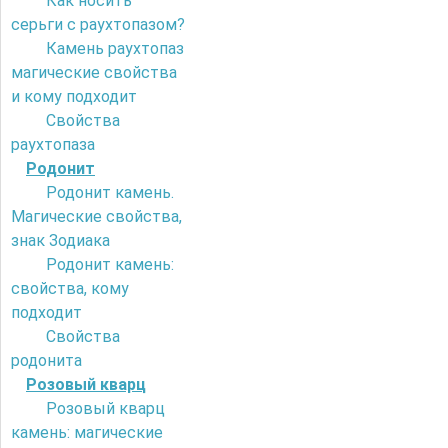
Как носить
серьги с раухтопазом?
Камень раухтопаз
магические свойства
и кому подходит
Свойства
раухтопаза
Родонит
Родонит камень.
Магические свойства,
знак Зодиака
Родонит камень:
свойства, кому
подходит
Свойства
родонита
Розовый кварц
Розовый кварц
камень: магические