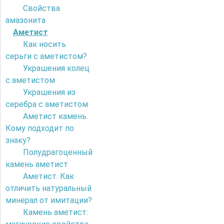
Свойства
амазонита
Аметист
Как носить
серьги с аметистом?
Украшения колец
с аметистом
Украшения из
серебра с аметистом
Аметист камень.
Кому подходит по
знаку?
Полудрагоценный
камень аметист
Аметист. Как
отличить натуральный
минерал от имитации?
Камень аметист: