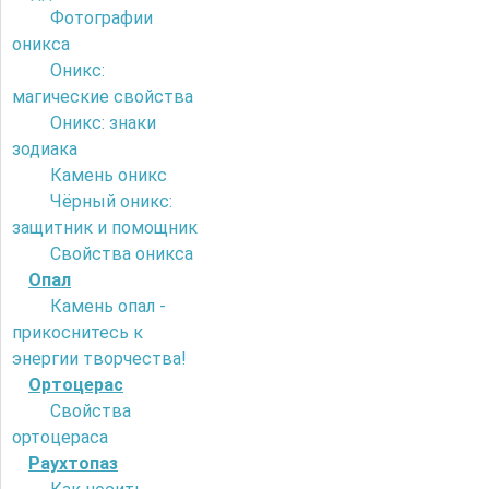
Фотографии
оникса
Оникс:
магические свойства
Оникс: знаки
зодиака
Камень оникс
Чёрный оникс:
защитник и помощник
Свойства оникса
Опал
Камень опал -
прикоснитесь к
энергии творчества!
Ортоцерас
Свойства
ортоцераса
Раухтопаз