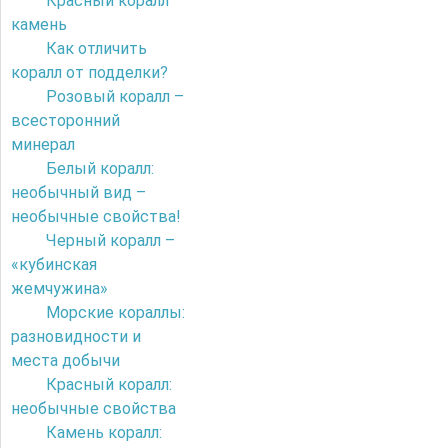
Красный коралл
камень
Как отличить
коралл от подделки?
Розовый коралл –
всесторонний
минерал
Белый коралл:
необычный вид –
необычные свойства!
Черный коралл –
«кубинская
жемчужина»
Морские кораллы:
разновидности и
места добычи
Красный коралл:
необычные свойства
Камень коралл: