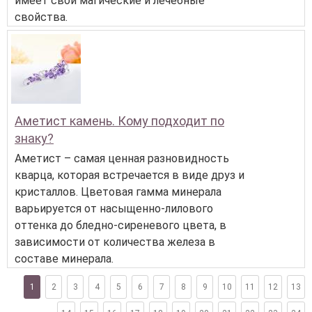
имеет свои магические и лечебные
свойства.
Аметист камень. Кому подходит по
знаку?
Аметист – самая ценная разновидность
кварца, которая встречается в виде друз и
кристаллов. Цветовая гамма минерала
варьируется от насыщенно-лилового
оттенка до бледно-сиреневого цвета, в
зависимости от количества железа в
составе минерала.
1
2
3
4
5
6
7
8
9
10
11
12
13