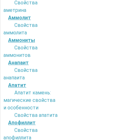
Свойства
аметрина
Аммолит
Свойства
аммолита
Аммониты
Свойства
аммонитов
Анапаит
Свойства
анапаита
Апатит
Апатит камень:
магические свойства
и особенности
Свойства апатита
Апофиллит
Свойства
апофиллита