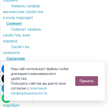
Зодиака
Камень сапфир:
магические свойства
и кому подходит
Селенит
Селенит камень:
свойства, знак
зодиака
Свойства
селенита
Сердолик
Как отличить
Наш сайт использует файлы cookie
сердолик от
для вашего максимального
искусственного
удобства.
Принять
камня?
Пользуясь сайтом, вы даете свое
Камень сердолик
согласие с
политикой
- его магические
конфиденциальности
.
свойства и кому
подходит