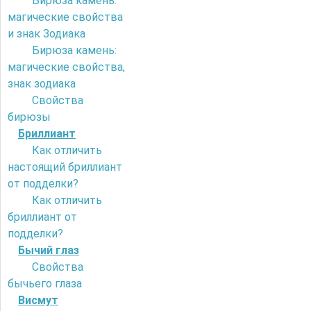
Бирюза камень:
магические свойства
и знак Зодиака
Бирюза камень:
магические свойства,
знак зодиака
Свойства
бирюзы
Бриллиант
Как отличить
настоящий бриллиант
от подделки?
Как отличить
бриллиант от
подделки?
Бычий глаз
Свойства
бычьего глаза
Висмут